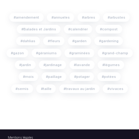
amendement
annueles
arbres
arbustes
Balades et Jardins
calendrier
compost
dahlias
fleurs
garden
gardening
gazon
géraniums
graminées
grand-champ
jardin
jardinage
lavande
légumes
mois
paillage
potager
potées
semis
taille
travaux au jardin
vivaces
Mentions légales