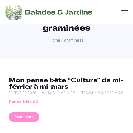
graminées
Home
/
graminées
Mon pense bête “Culture” de mi-
février à mi-mars
12 FÉVRIER 2026
ANNAÏG LE MELINER
TRAVAUX MOIS PAR MOIS
Pense-bête 02
Read more