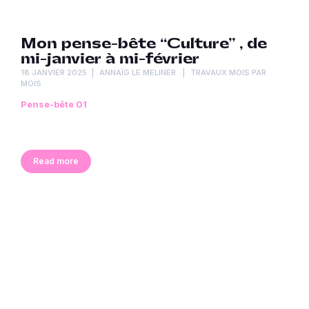
Mon pense-bête “Culture” , de
mi-janvier à mi-février
18 JANVIER 2025
ANNAÏG LE MELINER
TRAVAUX MOIS PAR
MOIS
Pense-bête 01
Read more