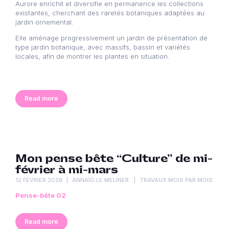
Aurore enrichit et diversifie en permanence les collections
existantes, cherchant des raretés botaniques adaptées au
jardin ornemental.
Elle aménage progressivement un jardin de présentation de
type jardin botanique, avec massifs, bassin et variétés
locales, afin de montrer les plantes en situation.
Read more
Mon pense bête “Culture” de mi-
février à mi-mars
12 FÉVRIER 2026
ANNAÏG LE MELINER
TRAVAUX MOIS PAR MOIS
Pense-bête 02
Read more