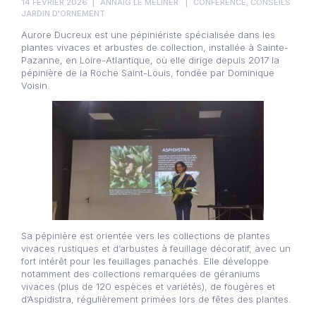
14 FÉVRIER 2026
ANNAÏG LE MELINER
CONFÉRENCE
,
CONSEILS
JARDIN D'ORNEMENT
Aurore Ducreux est une pépiniériste spécialisée dans les
plantes vivaces et arbustes de collection, installée à Sainte-
Pazanne, en Loire-Atlantique, où elle dirige depuis 2017 la
pépinière de la Roche Saint-Louis, fondée par Dominique
Voisin.
Sa pépinière est orientée vers les collections de plantes
vivaces rustiques et d’arbustes à feuillage décoratif, avec un
fort intérêt pour les feuillages panachés. Elle développe
notamment des collections remarquées de géraniums
vivaces (plus de 120 espèces et variétés), de fougères et
d’Aspidistra, régulièrement primées lors de fêtes des plantes.