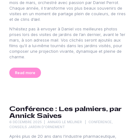
mois de mars, orchestré avec passion par Daniel Perrot.
Chaque année, il transforme vos plus beaux souvenirs de
visites en un moment de partage plein de couleurs, de rires
et de clins d’œil.
N’hésitez pas à envoyer à Daniel vos meilleures photos
prises lors des visites de jardins de l’an dernier, avant le 1er
mars, à son adresse mail. Vos clichés seront ajoutés aux
films qu’il a lui‑même tournés dans les jardins visités, pour
composer une projection vivante, dynamique et pleine de
charme.
Read more
Conférence : Les palmiers, par
Annick Saives
6 DÉCEMBRE 2025
ANNAÏG LE MELINER
CONFÉRENCE
,
CONSEILS JARDIN D'ORNEMENT
Après plus de 20 ans dans l’industrie pharmaceutique,