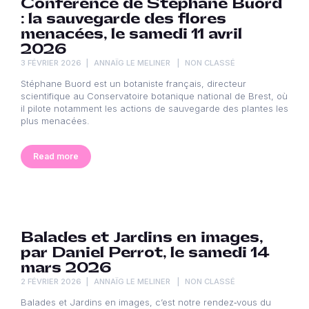
Conférence de Stéphane Buord
: la sauvegarde des flores
menacées, le samedi 11 avril
2026
3 FÉVRIER 2026
ANNAÏG LE MELINER
NON CLASSÉ
Stéphane Buord est un botaniste français, directeur
scientifique au Conservatoire botanique national de Brest, où
il pilote notamment les actions de sauvegarde des plantes les
plus menacées.
Read more
Balades et Jardins en images,
par Daniel Perrot, le samedi 14
mars 2026
2 FÉVRIER 2026
ANNAÏG LE MELINER
NON CLASSÉ
Balades et Jardins en images, c’est notre rendez‑vous du