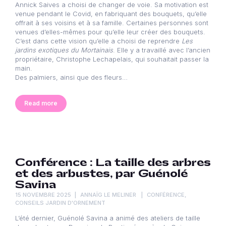
Annick Saives a choisi de changer de voie. Sa motivation est
venue pendant le Covid, en fabriquant des bouquets, qu’elle
offrait à ses voisins et à sa famille. Certaines personnes sont
venues d’elles-mêmes pour qu’elle leur créer des bouquets.
C’est dans cette vision qu’elle a choisi de reprendre
Les
jardins exotiques du Mortainais
. Elle y a travaillé avec l’ancien
propriétaire, Christophe Lechapelais, qui souhaitait passer la
main.
Des palmiers, ainsi que des fleurs…
Read more
Conférence : La taille des arbres
et des arbustes, par Guénolé
Savina
15 NOVEMBRE 2025
ANNAÏG LE MELINER
CONFÉRENCE
,
CONSEILS JARDIN D'ORNEMENT
L’été dernier, Guénolé Savina a animé des ateliers de taille