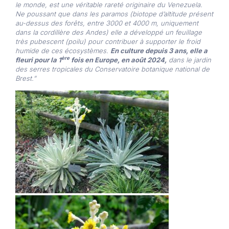
le monde, est une véritable rareté originaire du Venezuela.
Ne poussant que dans les paramos (biotope d’altitude présent
au-dessus des forêts, entre 3000 et 4000 m, uniquement
dans la cordillère des Andes) elle a développé un feuillage
très pubescent (poilu) pour contribuer à supporter le froid
humide de ces écosystèmes.
En culture depuis 3 ans, elle a
ère
fleuri pour la 1
fois en Europe, en août 2024,
dans le jardin
des serres tropicales du Conservatoire botanique national de
Brest.”