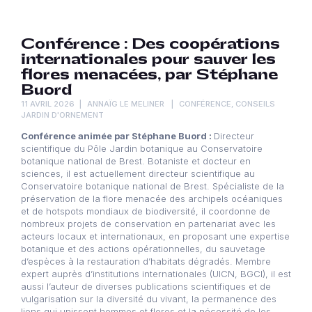
Conférence : Des coopérations
internationales pour sauver les
flores menacées, par Stéphane
Buord
11 AVRIL 2026
ANNAÏG LE MELINER
CONFÉRENCE
,
CONSEILS
JARDIN D'ORNEMENT
Conférence animée par Stéphane Buord :
Directeur
scientifique du Pôle Jardin botanique au Conservatoire
botanique national de Brest. Botaniste et docteur en
sciences, il est actuellement directeur scientifique au
Conservatoire botanique national de Brest. Spécialiste de la
préservation de la flore menacée des archipels océaniques
et de hotspots mondiaux de biodiversité, il coordonne de
nombreux projets de conservation en partenariat avec les
acteurs locaux et internationaux, en proposant une expertise
botanique et des actions opérationnelles, du sauvetage
d’espèces à la restauration d’habitats dégradés. Membre
expert auprès d’institutions internationales (UICN, BGCI), il est
aussi l’auteur de diverses publications scientifiques et de
vulgarisation sur la diversité du vivant, la permanence des
liens qui unissent hommes et flores et la nécessité de les