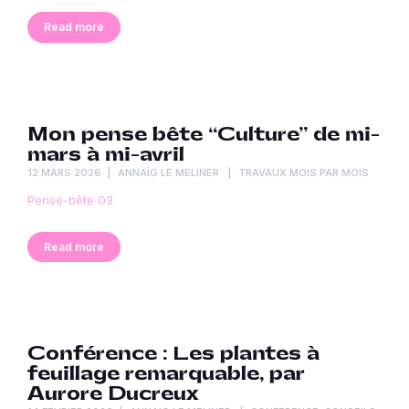
Read more
Mon pense bête “Culture” de mi-
mars à mi-avril
12 MARS 2026
ANNAÏG LE MELINER
TRAVAUX MOIS PAR MOIS
Pense-bête 03
Read more
Conférence : Les plantes à
feuillage remarquable, par
Aurore Ducreux