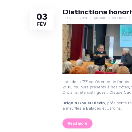
Distinctions honori
03
3 FÉVRIER 2026
ANNAÏG LE MELINER
FÉV
ère
Lors de la 1
conférence de l’année, l
2013, toujours présents à nos côtés, t
Ont ainsi été distingués : Claude Cadi
Brighid Goulet Diskin
, présidente f
a insufflés à Balades et Jardins.
Read more