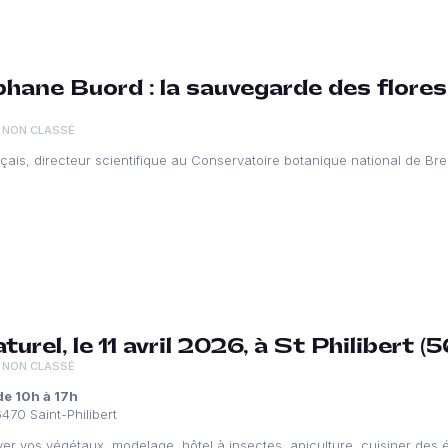
ane Buord : la sauvegarde des flores 
NON CLASSÉ
ais, directeur scientifique au Conservatoire botanique national de Bre
urel, le 11 avril 2026, à St Philibert (5
NON CLASSÉ
de 10h à 17h
470 Saint-Philibert
royer vos végétaux, modelage, hôtel à insectes, apiculture, cuisiner des 