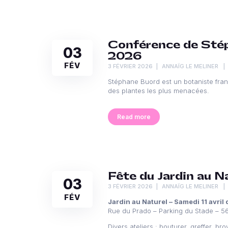
Conférence de Stéph
03
2026
FÉV
3 FÉVRIER 2026
ANNAÏG LE MELINER
Stéphane Buord est un botaniste franç
des plantes les plus menacées.
Read more
Fête du Jardin au Nat
03
3 FÉVRIER 2026
ANNAÏG LE MELINER
FÉV
Jardin au Naturel – Samedi 11 avril 
Rue du Prado – Parking du Stade – 56
Divers ateliers : bouturer, greffer, b