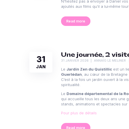
N’hésitez pas à envoyer à Daniel vos m
ajoutés aux films qu’il a lui‑même to
Read more
Une journée, 2 visi
31
31 JANVIER 2026
ANNAÏG LE MELINER
JAN
Le
Jardin Zen du Quistillic
est un li
Guerlédan
, au cœur de la Bretagne i
C’est à la fois un jardin ouvert à la 
spiritualité.
Le
Domaine départemental de la R
qui accueille tous les deux ans une
stands, animations et spectacles sur
Pour plus de détails
Read more