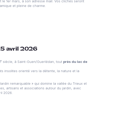
nt le 1er mars, à son adresse mail. Vos clichés seront
ynamique et pleine de charme.
25 avril 2026
VIᵉ siècle, à Saint-Guen/Guerlédan, tout
près du lac de
 insolites orienté vers la détente, la nature et la
Jardin remarquable » qui domine la vallée du Trieux et
tes, artisans et associations autour du jardin, avec
il 2026.