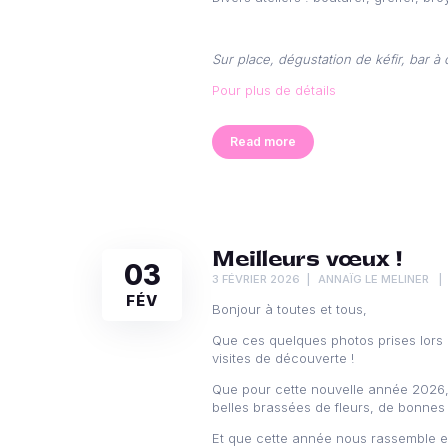
Sur place, dégustation de kéfir, bar à
Pour plus de détails
Read more
Meilleurs vœux !
03
3 FÉVRIER 2026
ANNAÏG LE MELINER
FÉV
Bonjour à toutes et tous,
Que ces quelques photos prises lors 
visites de découverte !
Que pour cette nouvelle année 2026,vo
belles brassées de fleurs, de bonnes 
Et que cette année nous rassemble e