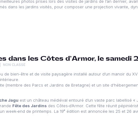
eilleures photos prises lors des visites de jardins de l’an dernier, ava
urnés dans les jardins visités, pour composer une projection vivante, d
tes dans les Côtes d’Armor, le samedi 
NON CLASSÉ
eu de bien-être et de visite paysagère installé autour d’un manoir du X
ntérieure.
visite (membre des Parcs et Jardins de Bretagne) et un site d’hébergements
oche Jagu
est un château médiéval entouré d’un vaste parc labellisé « 
 grande
Fête des Jardins
des Côtes‑d’Armor. Cette fête réunit pépiniéris
 un week‑end de printemps. La 19ᵉ édition est annoncée les 25 et 26 avr