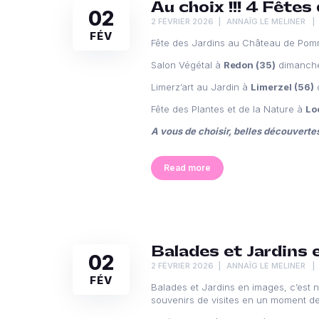
Au choix !!! 4 Fêtes
02
2 FÉVRIER 2026
ANNAÏG LE MELINER
FÉV
Fête des Jardins au Château de Pom
Salon Végétal à
Redon (35)
dimanche
Limerz’art au Jardin à
Limerzel (56)
d
Fête des Plantes et de la Nature à
Lo
A vous de choisir, belles découvertes
Read more
Balades et Jardins 
02
2 FÉVRIER 2026
ANNAÏG LE MELINER
FÉV
Balades et Jardins en images, c’est 
souvenirs de visites en un moment de 