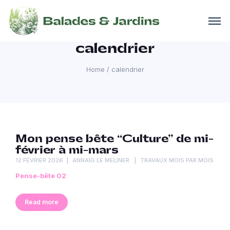
calendrier
Home
/
calendrier
Mon pense bête “Culture” de mi-
février à mi-mars
12 FÉVRIER 2026
ANNAÏG LE MELINER
TRAVAUX MOIS PAR MOIS
Pense-bête 02
Read more