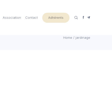
Association
Contact
Adhérents
Home
/
jardinage