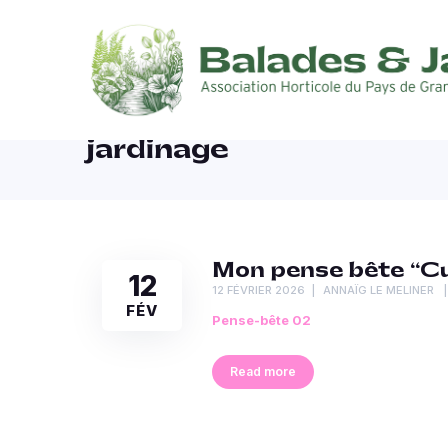
jardinage
Mon pense bête “Cul
12
12 FÉVRIER 2026
ANNAÏG LE MELINER
FÉV
Pense-bête 02
Read more