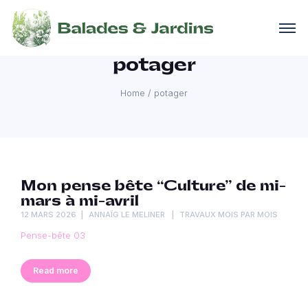
potager
Home
/
potager
Mon pense bête “Culture” de mi-
mars à mi-avril
12 MARS 2026
ANNAÏG LE MELINER
TRAVAUX MOIS PAR MOIS
Pense-bête 03
Read more