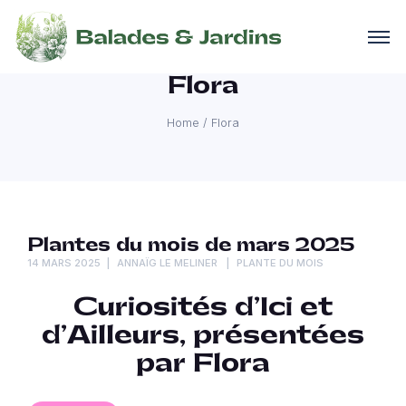
Flora
Home
/
Flora
Plantes du mois de mars 2025
14 MARS 2025
ANNAÏG LE MELINER
PLANTE DU MOIS
Curiosités d’Ici et
d’Ailleurs, p
résentées
par Flora