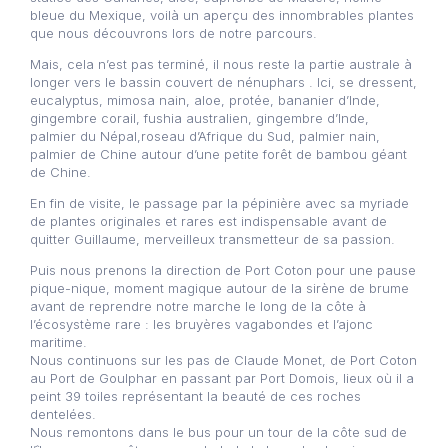
bleue du Mexique, voilà un aperçu des innombrables plantes
que nous découvrons lors de notre parcours.
Mais, cela n’est pas terminé, il nous reste la partie australe à
longer vers le bassin couvert de nénuphars . Ici, se dressent,
eucalyptus, mimosa nain, aloe, protée, bananier d’Inde,
gingembre corail, fushia australien, gingembre d’Inde,
palmier du Népal,roseau d’Afrique du Sud, palmier nain,
palmier de Chine autour d’une petite forêt de bambou géant
de Chine.
En fin de visite, le passage par la pépinière avec sa myriade
de plantes originales et rares est indispensable avant de
quitter Guillaume, merveilleux transmetteur de sa passion.
Puis nous prenons la direction de Port Coton pour une pause
pique-nique, moment magique autour de la sirène de brume
avant de reprendre notre marche le long de la côte à
l’écosystème rare : les bruyères vagabondes et l’ajonc
maritime.
Nous continuons sur les pas de Claude Monet, de Port Coton
au Port de Goulphar en passant par Port Domois, lieux où il a
peint 39 toiles représentant la beauté de ces roches
dentelées.
Nous remontons dans le bus pour un tour de la côte sud de