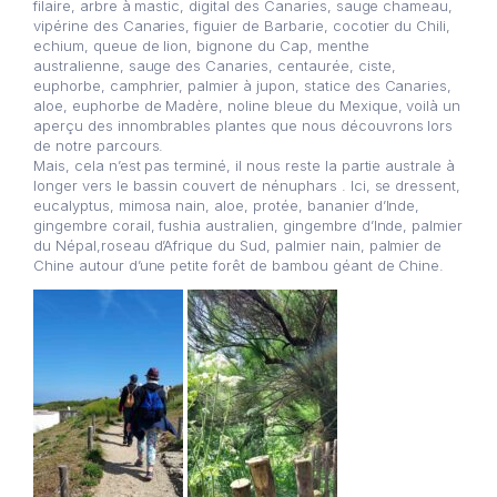
filaire, arbre à mastic, digital des Canaries, sauge chameau,
vipérine des Canaries, figuier de Barbarie, cocotier du Chili,
echium, queue de lion, bignone du Cap, menthe
australienne, sauge des Canaries, centaurée, ciste,
euphorbe, camphrier, palmier à jupon, statice des Canaries,
aloe, euphorbe de Madère, noline bleue du Mexique, voilà un
aperçu des innombrables plantes que nous découvrons lors
de notre parcours.
Mais, cela n’est pas terminé, il nous reste la partie australe à
longer vers le bassin couvert de nénuphars . Ici, se dressent,
eucalyptus, mimosa nain, aloe, protée, bananier d’Inde,
gingembre corail, fushia australien, gingembre d’Inde, palmier
du Népal,roseau d’Afrique du Sud, palmier nain, palmier de
Chine autour d’une petite forêt de bambou géant de Chine.