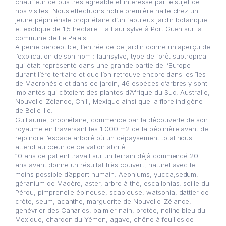
chauffeur de bus très agréable et intéressé par le sujet de
nos visites. Nous effectuons notre première halte chez un
jeune pépiniériste propriétaire d’un fabuleux jardin botanique
et exotique de 1,5 hectare. La Laurisylve à Port Guen sur la
commune de Le Palais.
A peine perceptible, l’entrée de ce jardin donne un aperçu de
l’explication de son nom : laurisylve, type de forêt subtropical
qui était représenté dans une grande partie de l’Europe
durant l’ère tertiaire et que l’on retrouve encore dans les îles
de Macronésie et dans ce jardin, 46 espèces d’arbres y sont
implantés qui côtoient des plantes d’Afrique du Sud, Australie,
Nouvelle-Zélande, Chili, Mexique ainsi que la flore indigène
de Belle-Ile.
Guillaume, propriétaire, commence par la découverte de son
royaume en traversant les 1.000 m2 de la pépinière avant de
rejoindre l’espace arboré où un dépaysement total nous
attend au cœur de ce vallon abrité.
10 ans de patient travail sur un terrain déjà commencé 20
ans avant donne un résultat très couvert, naturel avec le
moins possible d’apport humain. Aeoniums, yucca,sedum,
géranium de Madère, aster, arbre à thé, escallonias, scille du
Pérou, pimprenelle épineuse, scabieuse, watsonia, dattier de
crète, seum, acanthe, marguerite de Nouvelle-Zélande,
genévrier des Canaries, palmier nain, protée, noline bleu du
Mexique, chardon du Yémen, agave, chêne à feuilles de