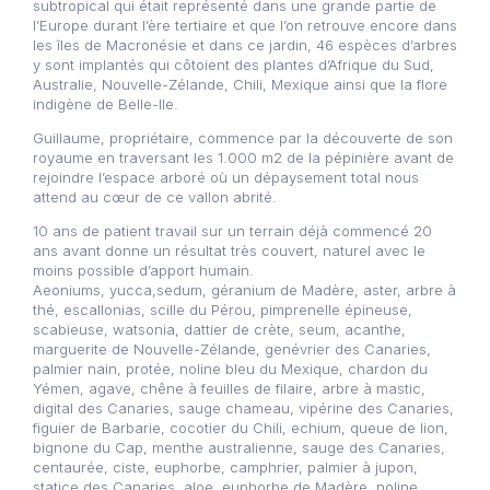
subtropical qui était représenté dans une grande partie de
l’Europe durant l’ère tertiaire et que l’on retrouve encore dans
les îles de Macronésie et dans ce jardin, 46 espèces d’arbres
y sont implantés qui côtoient des plantes d’Afrique du Sud,
Australie, Nouvelle-Zélande, Chili, Mexique ainsi que la flore
indigène de Belle-Ile.
Guillaume, propriétaire, commence par la découverte de son
royaume en traversant les 1.000 m2 de la pépinière avant de
rejoindre l’espace arboré où un dépaysement total nous
attend au cœur de ce vallon abrité.
10 ans de patient travail sur un terrain déjà commencé 20
ans avant donne un résultat très couvert, naturel avec le
moins possible d’apport humain.
Aeoniums, yucca,sedum, géranium de Madère, aster, arbre à
thé, escallonias, scille du Pérou, pimprenelle épineuse,
scabieuse, watsonia, dattier de crète, seum, acanthe,
marguerite de Nouvelle-Zélande, genévrier des Canaries,
palmier nain, protée, noline bleu du Mexique, chardon du
Yémen, agave, chêne à feuilles de filaire, arbre à mastic,
digital des Canaries, sauge chameau, vipérine des Canaries,
figuier de Barbarie, cocotier du Chili, echium, queue de lion,
bignone du Cap, menthe australienne, sauge des Canaries,
centaurée, ciste, euphorbe, camphrier, palmier à jupon,
statice des Canaries, aloe, euphorbe de Madère, noline