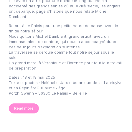
l’île avec un arrêt pour une balade le long du chemin
accidenté des grands sables où au XVIIIè siècle, les anglais
ont débarqué, page d’histoire que nous relate Michel
Damblant !
Retour à Le Palais pour une petite heure de pause avant la
fin de notre séjour.
Nous quittons Michel Damblant, grand érudit, avec un
immense talent de conteur, qui nous a accompagné durant
ces deux jours d’exploration si intense.
La traversée se déroule comme tout notre séjour sous le
soleil.
Un grand merci à Véronique et Florence pour tout leur travail
de préparation !
Dates : 18 et 19 mai 2025
Texte et photos : HélèneLe Jardin botanique de la Laurisylve
et sa PépinièreGuillaume Jégo
Porzh Gwenn – 56360 Le Palais – Belle Ile
Read more