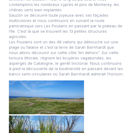
contemplons les nombreux cyprès et pins de Monterey, les
chênes verts bien implantés.
Sauzon se découvre toute joyeuse avec ses façades
multicolores et nous continuons en suivant la route
panoramique vers Les Poulains en passant par le plateau de
l’île. C’est là que se trouvent les 13 petites structures
agricoles.
Les Poulains sont un des 48 vallons qui débouche sur une
plage ou falaise et c’est la terre de Sarah Bernhardt que
nous allons découvrir sur cette côte “en dehors”. Sur cette
tonsure littorale, règnent les bruyères vagabondes, les
asperges de Catalogne, le genêt tinctorial. Nous continuons
à pied la découverte de la biodiversité en passant devant les
bancs semi-circulaires où Sarah Bernhardt admirait l’horizon.