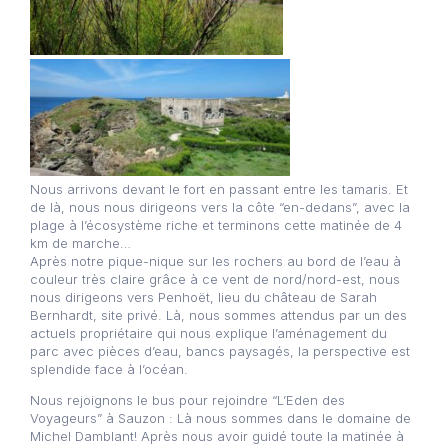
Nous arrivons devant le fort en passant entre les tamaris. Et
de là, nous nous dirigeons vers la côte “en-dedans”, avec la
plage à l’écosystème riche et terminons cette matinée de 4
km de marche…
Après notre pique-nique sur les rochers au bord de l’eau à
couleur très claire grâce à ce vent de nord/nord-est, nous
nous dirigeons vers Penhoët, lieu du château de Sarah
Bernhardt, site privé. Là, nous sommes attendus par un des
actuels propriétaire qui nous explique l’aménagement du
parc avec pièces d’eau, bancs paysagés, la perspective est
splendide face à l’océan.
Nous rejoignons le bus pour rejoindre “L’Eden des
Voyageurs” à Sauzon : Là nous sommes dans le domaine de
Michel Damblant! Après nous avoir guidé toute la matinée à