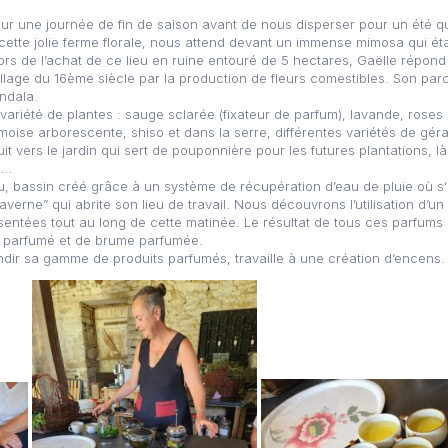
ur une journée de fin de saison avant de nous disperser pour un été q
e cette jolie ferme florale, nous attend devant un immense mimosa qui 
ors de l’achat de ce lieu en ruine entouré de 5 hectares, Gaëlle répon
illage du 16ème siècle par la production de fleurs comestibles. Son par
ndala.
ariété de plantes : sauge sclarée (fixateur de parfum), lavande, roses
oise arborescente, shiso et dans la serre, différentes variétés de g
vers le jardin qui sert de pouponnière pour les futures plantations, là,
e…
eau, bassin créé grâce à un système de récupération d’eau de pluie où s’
verne” qui abrite son lieu de travail. Nous découvrons l’utilisation d’u
sentées tout au long de cette matinée. Le résultat de tous ces parfums e
e parfumé et de brume parfumée.
ndir sa gamme de produits parfumés, travaille à une création d’encens.