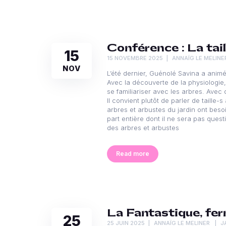
Conférence : La tai
15
15 NOVEMBRE 2025
ANNAÏG LE MELINE
NOV
L’été dernier, Guénolé Savina a anim
Avec la découverte de la physiologie, 
se familiariser avec les arbres. Avec 
Il convient plutôt de parler de taille-
arbres et arbustes du jardin ont beso
part entière dont il ne sera pas ques
des arbres et arbustes
Read more
La Fantastique, fer
25
25 JUIN 2025
ANNAÏG LE MELINER
J