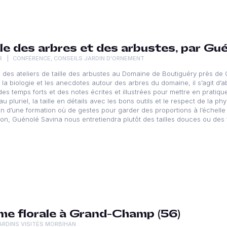
lle des arbres et des arbustes, par Gu
R
CONFÉRENCE
,
CONSEILS JARDIN D'ORNEMENT
é des ateliers de taille des arbustes au Domaine de Boutiguéry près de
la biologie et les anecdotes autour des arbres du domaine, il s’agit d’ab
des temps forts et des notes écrites et illustrées pour mettre en pratiqu
s au pluriel, la taille en détails avec les bons outils et le respect de la 
in d’une formation où de gestes pour garder des proportions à l’échelle 
tion, Guénolé Savina nous entretiendra plutôt des tailles douces ou des 
me florale à Grand-Champ (56)
ARDINS VISITÉS MORBIHAN