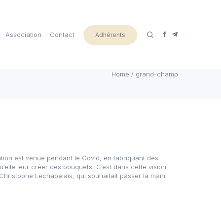
Association
Contact
Adhérents
Home
/
grand-champ
tion est venue pendant le Covid, en fabriquant des
u’elle leur créer des bouquets. C’est dans cette vision
e, Christophe Lechapelais, qui souhaitait passer la main.