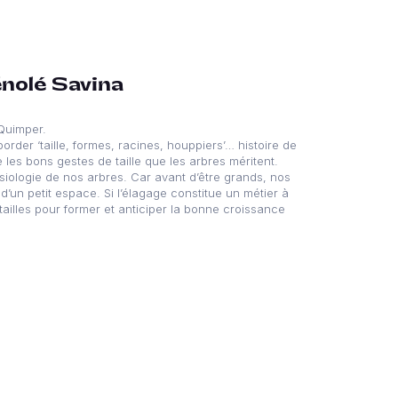
énolé Savina
 Quimper.
order ‘taille, formes, racines, houppiers’… histoire de
e les bons gestes de taille que les arbres méritent.
physiologie de nos arbres. Car avant d’être grands, nos
d’un petit espace. Si l’élagage constitue un métier à
tailles pour former et anticiper la bonne croissance