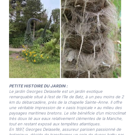
PETITE HISTOIRE DU JARDIN :
Le jardin Georges Delaselle est un jardin exotique
remarquable situé à l’est de l’île de Batz, à un peu moins de 2
km du débarcadère, près de la chapelle Sainte-Anne. Il offre
une véritable impression de « oasis tropicale » au milieu des
paysages maritimes bretons. Le site bénéficie d’un microclimat
très doux lié aux eaux relativement clémentes de la Manche,
tout en restant exposé aux tempêtes atlantiques.
En 1897, Georges Delaselle, assureur parisien passionné de
botanique, décide de transformer un coin de dunes battu par