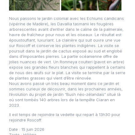
Nous passons le jardin colonial avec les Echiums candicans
(vipérine de Madère), les Davallia tasmanii les fougères
arborescentes avant d’entrer dans le calme de la palmeraie,
havre de fraîcheur pour nous et les oiseaux. Le résultat est
époustouflant, luxuriant. La clairière qui suit ouvre une vue
sur Roscoff et conserve les plantes indigènes. La visite se
poursuit dans le jardin de cactus exposé au sud et englobé
dans d’imposantes pierres. La partie océanienne offre de
jolies nuances de vert. Un Romneya coulteri (pavot en arbre)
expose ses grandes fleurs blanches qui rappellent à certains
de nous des œufs sur le plat. La visite se termine par la serre
de plantes grasses qui vient d’être rénovée.
Nous avons passé un très beau moment dans ce jardin et
sommes curieux de découvrir, dans les prochaines années,
l’évolution du projet de jardin “Bush néo-zélandais” situé là
où sont tombés 140 arbres lors de la tempête Ciaran en
2023.
Il est temps de rejoindre la vedette qui repart à 13h30 pour
rejoindre Roscoff.
Date : 15 juin 2026
Texte : Hélène