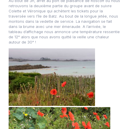
Au bout de 3h, arrêt au port de plaisance de Roscoff où nous
retrouvons la deuxième partie du groupe avant de suivre
Colette et Véronique qui achètent les tickets pour la
traversée vers l’île de Batz. Au bout de la longue jetée, nous
montons dans la vedette de service. La navigation se fait
dans la brume avec une mer émeraude. A l’arrivée, le
tableau d’affichage nous annonce une température ressentie
de 12° alors que nous avons quitté la veille une chaleur
autour de 30° !