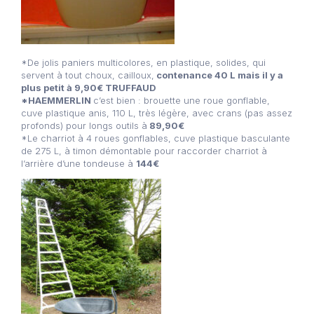
*De jolis paniers multicolores, en plastique, solides, qui
servent à tout choux, cailloux,
contenance 40 L mais il y a
plus petit à 9,90€ TRUFFAUD
*HAEMMERLIN
c’est bien : brouette une roue gonflable,
cuve plastique anis, 110 L, très légère, avec crans (pas assez
profonds) pour longs outils à
89,90€
*Le charriot à 4 roues gonflables, cuve plastique basculante
de 275 L, à timon démontable pour raccorder charriot à
l’arrière d’une tondeuse à
144€