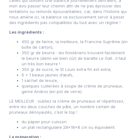
celles qui utilisent une balance journellement devraient, à
mon avis passer leur chemin afin de ne pas éprouver des
tentations ou remords épouvantables, car, dans l’histoire qui
nous amène ici, la balance va exclusivement servir à peser
des ingrédients pas compatibles du tout avec un régime !
Les ingrédients :
450 gr de farine, la meilleure, la Francine Suprême (en
boîte de carton),
350 gr de beurre : les finistériens trouvent facilement
le beurre (demi-sel bien sûr) de baratte Le Gall…il faut
un très bon beurre !
350 gr de sucre, le St Louis extra fin est extra,
6 + 1 beaux jaunes d’œufs,
1 sachet de levure,
quelques cuillerées à soupe de crème de pruneaux,
genre Andros (en pot de verre).
LE MEILLEUR : oubliez la crème de pruneaux et répartissez,
entre les deux couches de pâte, un nombre certain de
pruneaux dénoyautés, c’est le top !
du papier pour cuisson
un plat rectangulaire 28x18x8 cm ou équivalent.
La préparation :