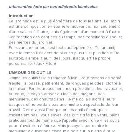
Intervention faite par nos adhérents bénévoles
Introduction
Le jardinage est le plus éphémère de tous les arts. Le jardin
est une composition en éternelle mouvance, non seulement
d’une saison à l’autre, mais également d’un moment à l’autre
–en fonction des caprices du temps, des conditions du sol et
des mérites du jardinier.
En revanche, un outil est tout sauf éphémère. Tel un ami,
avec le temps il devient de plus en plus utile, plus fiable. De
surcroît, il embellit au fil des jours, il acquiert sa propre
personnalité. (Jack Allen)
L’AMOUR DES OUTILS
J’aime les outils ! Cela remonte à loin ! Pour raisons de santé
fragile, j’ai passé, petit enfant, de longues périodes, cloîtré à
la maison. Fort heureusement, mon père aimait les travaux et,
du coup, je voyais arriver au logis des maçons, des
menuisiers, des chauffagistes : je me collais alors à leurs
basques et ne perdais pas une miette du spectacle de leur
travail. C’était aussi l’époque où les outils électriques
n’existaient pas…vous savez, ces outils très bruyants, biens
pratiques tout de même que j’appelle avec ironie « les outils
pour n’avoir rien à faire ». Mais je voyais par contre le
menuisier aiguiser ses ciseaux à bois sur la pierre à huile