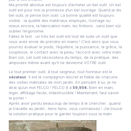
Ma priorité absolue est toujours d’acheter un bel outil. Un bel
outil est pour moi la promesse d’un bel ouvrage. Quand je dis
bel outil, je pense bon outil. La bonne qualité est toujours
visible : la qualité des matériaux employés, l’usinage ou
mieux encore, la fabrication main, les finitions…sans bien sûr
oublier l’ergonomie.
Faites le test : un très bel outil est tout de suite un outil que
vous avez envie de prendre en mains ! C’est alors que vous
pourrez évaluer le poids, l’équilibre, la puissance, la grâce, la
souplesse, le contact avec la peau, l’accord avec votre main.
Bien sûr, cet outil nécessitera du temps, de la pratique, des
ampoules même avant qu’il ne devienne VOTRE outil.
Le tout premier outil, à tout seigneur, tout honneur est le
sécateur
. Il est le compagnon discret et fidèle de chacune
des visites matinales de mon jardin. En pensant à lui, je ne
dirai qu’un mot FELCO ! FELCO 8 à
59,95€.
Bien en main,
léger, affûtage facile, indestructible ! Maintenant, faut savoir
le porter !
Après avoir perdu beaucoup de temps à le chercher…quand
je travaille au jardin…tiens tiens, vous connaissez ! J’ai trouvé
la solution pratique pour le garder toujours sous la main.