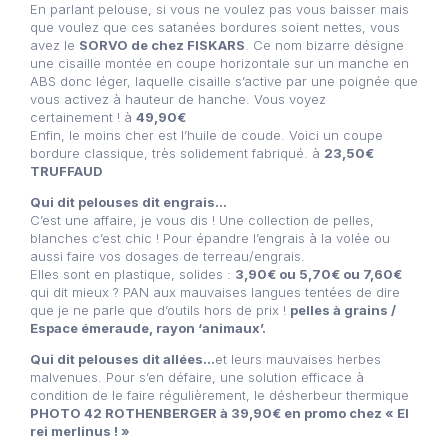
En parlant pelouse, si vous ne voulez pas vous baisser mais
que voulez que ces satanées bordures soient nettes, vous
avez le
SORVO de chez FISKARS
. Ce nom bizarre désigne
une cisaille montée en coupe horizontale sur un manche en
ABS donc léger, laquelle cisaille s’active par une poignée que
vous activez à hauteur de hanche. Vous voyez
certainement ! à
49,90€
Enfin, le moins cher est l’huile de coude. Voici un coupe
bordure classique, très solidement fabriqué. à
23,50€
TRUFFAUD
Qui dit pelouses dit engrais…
C’est une affaire, je vous dis ! Une collection de pelles,
blanches c’est chic ! Pour épandre l’engrais à la volée ou
aussi faire vos dosages de terreau/engrais.
Elles sont en plastique, solides :
3,90€ ou 5,70€ ou 7,60€
qui dit mieux ? PAN aux mauvaises langues tentées de dire
que je ne parle que d’outils hors de prix !
pelles à grains /
Espace émeraude, rayon ‘animaux’.
Qui dit pelouses dit allées…
et leurs mauvaises herbes
malvenues. Pour s’en défaire, une solution efficace à
condition de le faire régulièrement, le désherbeur thermique
PHOTO 42 ROTHENBERGER à 39,90€ en promo chez « El
rei merlinus ! »