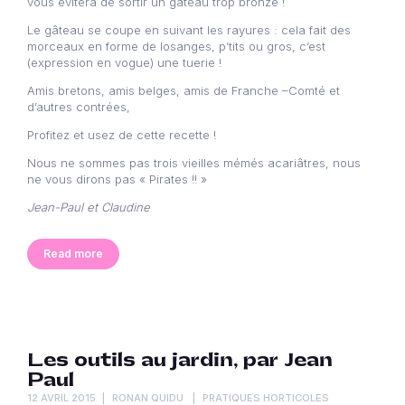
vous évitera de sortir un gâteau trop bronzé !
Le gâteau se coupe en suivant les rayures : cela fait des
morceaux en forme de losanges, p’tits ou gros, c’est
(expression en vogue) une tuerie !
Amis bretons, amis belges, amis de Franche –Comté et
d’autres contrées,
Profitez et usez de cette recette !
Nous ne sommes pas trois vieilles mémés acariâtres, nous
ne vous dirons pas « Pirates !! »
Jean-Paul et Claudine
Read more
Les outils au jardin, par Jean
Paul
12 AVRIL 2015
RONAN QUIDU
PRATIQUES HORTICOLES