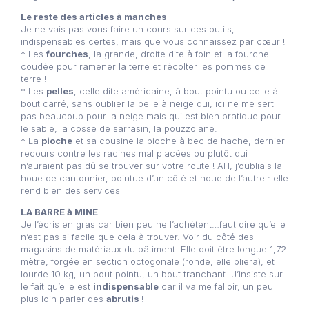
Le reste des articles à manches
Je ne vais pas vous faire un cours sur ces outils,
indispensables certes, mais que vous connaissez par cœur !
* Les
fourches
, la grande, droite dite à foin et la fourche
coudée pour ramener la terre et récolter les pommes de
terre !
* Les
pelles
, celle dite américaine, à bout pointu ou celle à
bout carré, sans oublier la pelle à neige qui, ici ne me sert
pas beaucoup pour la neige mais qui est bien pratique pour
le sable, la cosse de sarrasin, la pouzzolane.
* La
pioche
et sa cousine la pioche à bec de hache, dernier
recours contre les racines mal placées ou plutôt qui
n’auraient pas dû se trouver sur votre route ! AH, j’oubliais la
houe de cantonnier, pointue d’un côté et houe de l’autre : elle
rend bien des services
LA BARRE à MINE
Je l’écris en gras car bien peu ne l’achètent…faut dire qu’elle
n’est pas si facile que cela à trouver. Voir du côté des
magasins de matériaux du bâtiment. Elle doit être longue 1,72
mètre, forgée en section octogonale (ronde, elle pliera), et
lourde 10 kg, un bout pointu, un bout tranchant. J’insiste sur
le fait qu’elle est
indispensable
car il va me falloir, un peu
plus loin parler des
abrutis
!