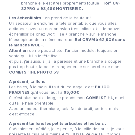
branche elle est (très proprement) foutue !
Réf UV-
32PRO à 93,48€ HORTIBREIZ .
Les échenilloirs
: on prend de la hauteur !
Un sécateur à enclume,
à tête orientable
, que vous allez
actionner avec un cordon nylon très solide, c’est le nouvel
échenilloir de chez Wolf. Il se « branche » sur le manche
télescopique de la même marque.
Réf ORVM à 62,90€ sans
le manche WOLF.
Attention
de ne pas acheter l’ancien modèle, toujours en
vente qui, lui a la tête fixe !
et puis, j’ai aussi, si j’ai la paresse et une branche à couper
pas trop haute, la petite tronçonneuse sur perche de mon
COMBI STIHL PHOTO 53
A présent, taillons :
Les haies, à la main, il faut du courage, c’est
BAHCO
PRADINES
qu’il vous faut ! à
65,00€
Si c’est plus haut et long, je prends mon
COMBI STIHL,
muni
du taille haie orientable.
Avec un moteur thermique, cela fait du bruit, certes, mais
c’est efficace !
A présent taillons les petits arbustes et les buis :
Spécialement dédiée, je le pense, à la taille des buis, je vous
présente la cisaille à mains ARS. JUSTE PARFAITE ! 2 longs