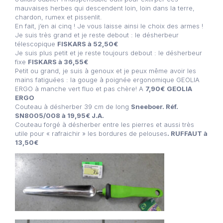
mauvaises herbes qui descendent loin, loin dans la terre,
chardon, rumex et pissenlit.
En fait, j’en ai cinq ! Je vous laisse ainsi le choix des armes !
Je suis très grand et je reste debout : le désherbeur
télescopique
FISKARS à 52,50€
Je suis plus petit et je reste toujours debout : le désherbeur
fixe
FISKARS à 36,55€
Petit ou grand, je suis à genoux et je peux même avoir les
mains fatiguées : la gouge à poignée ergonomique GEOLIA
ERGO à manche vert fluo et pas chère! A
7,90€
GEOLIA
ERGO
Couteau à désherber 39 cm de long
Sneeboer. Réf.
SN8005/008 à 19,95€ J.A.
Couteau forgé à désherber entre les pierres et aussi très
utile pour « rafraichir » les bordures de pelouses
. RUFFAUT à
13,50€