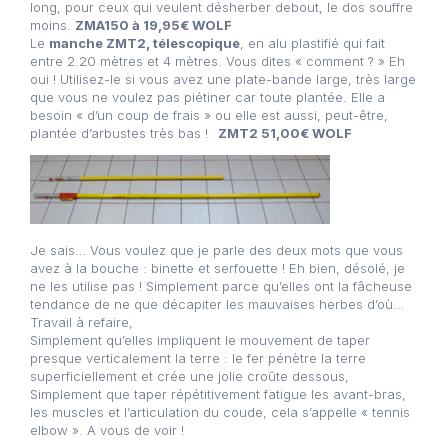
long, pour ceux qui veulent désherber debout, le dos souffre
moins.
ZMA150 à 19,95€ WOLF
Le
manche ZMT2, télescopique
, en alu plastifié qui fait
entre 2.20 mètres et 4 mètres. Vous dites « comment ? » Eh
oui ! Utilisez-le si vous avez une plate-bande large, très large
que vous ne voulez pas piétiner car toute plantée. Elle a
besoin « d’un coup de frais » ou elle est aussi, peut-être,
plantée d’arbustes très bas !
ZMT2 51,00€ WOLF
Je sais… Vous voulez que je parle des deux mots que vous
avez à la bouche : binette et serfouette ! Eh bien, désolé, je
ne les utilise pas ! Simplement parce qu’elles ont la fâcheuse
tendance de ne que décapiter les mauvaises herbes d’où…
Travail à refaire,
Simplement qu’elles impliquent le mouvement de taper
presque verticalement la terre : le fer pénètre la terre
superficiellement et crée une jolie croûte dessous,
Simplement que taper répétitivement fatigue les avant-bras,
les muscles et l’articulation du coude, cela s’appelle « tennis
elbow ». A vous de voir !