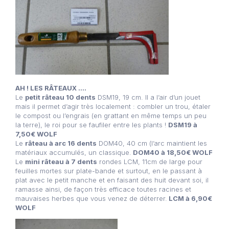
AH ! LES RÂTEAUX ….
Le
petit râteau 10 dents
DSM19, 19 cm. Il a l’air d’un jouet
mais il permet d’agir très localement : combler un trou, étaler
le compost ou l’engrais (en grattant en même temps un peu
la terre), le roi pour se faufiler entre les plants !
DSM19 à
7,50€ WOLF
Le
râteau à arc 16 dents
DOM40, 40 cm (l’arc maintient les
matériaux accumulés, un classique.
DOM40 à 18,50€ WOLF
Le
mini râteau à 7 dents
rondes LCM, 11cm de large pour
feuilles mortes sur plate-bande et surtout, en le passant à
plat avec le petit manche et en faisant des huit devant soi, il
ramasse ainsi, de façon très efficace toutes racines et
mauvaises herbes que vous venez de déterrer.
LCM à 6,90€
WOLF