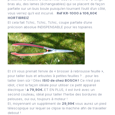
bras alu, des lames (échangeables) qui se placent de façon
parfaite sur un buis boule puisqu’en tournant l’outil d’un côté,
vous verrez qu’il est incurvé.
Réf KR-1000 à 106,60€
HORTIBREIZ
Et cela fait Tchic, Tchic, Tchic, coupe parfaite d’une
précision absolue INDISPENSABLE pour les topiaires.
Et s’il vous prenait l’envie de « brosser à rebrousse feuille »,
pour tailler buis et arbustes à petites feuilles ? …pour les
tailler bien sûr ! Dites
ISIO de chez BOSCH !
Ce n’est pas
idiot, c’est la façon idéale pour utiliser ce petit appareil
électrique !
à 79,90€.
ET EN PLUS, il est livré avec un
second couteau, idéal pour tailler l’herbe des bordures de
pelouses, oui oui, toujours à moteur !
Et, moyennant un supplément de
29,99€
vous aurez un pied
télescopique sur lequel se clipse la machine afin de travailler
debout !