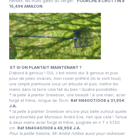
herbes, les fruits gâtés du verger.
FOURCHE à CROTTIN à
15,49€ AMAZON
ET SI ON PLANTAIT MAINTENANT ?
D’abord à genoux ! OUI, c’est moins dur à genoux et puis
pour de jolies vivaces, mon rosier préféré (ils le sont tous),
une simple plantoune sous un arbuste et puis, mettre les
mains dans la terre cela fait du bien ! Quatre possibilités :
* la pelle à planter Sneeboer, une beauté ! à une main, acier
forgé et frêne, longue de 15cm.
Réf SN4007/008 à 31,95€
J.A.
* la pelle à planter Sneeboer encore plus belle surtout quelle
est présentée par Monsieur André Eve, rien que cela ! Tenue
à deux mains acier forgé et frêne, poignée en « T » 57,50
cm.
Réf SN4040/008 à 48,95€ J.A.
Pour la petite histoire, Mr André l’utilise aussi pour redresser