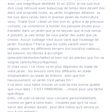
avec une magnifique dextérité. Et en 2000, je me suis tout
d’un coup retrouvé avec beaucoup de temps libre devant moi
dans une propriété louée, au jardin longtemps délaissé. Je
me suis alors rendu dans le premier jardin de motoculture
venu, Thank God ! c’était un très bon et, grâce à de précieux
conseils, j’ai commencé à monter ma panoplie d’outils pour
travailler dans un jardin que je ne laissais que la nuit venue.
A présent, je vais tenter de vous parler des outils que j’ai
choisis. Aucun outillage n’est aussi varié que l’outillage de
jardin. Pourquoi ? Parce que les outils varient selon les
régions, selon les différents terrains (sol lourd/sol sableux),
les saisons, les tâches à accomplir
(ameublir/désherber/tailler) et bien sûr les plantes que l’on va
soigner (arbres/fleurs/légumes).
Et chez vous ? Le choix va en plus dépendre du stade de
votre jardin : les besoins sont très différents en stade
d’implantation du stade de finitions…bien que fort
heureusement, un jardin n’est jamais fini !
Il va donc vous falloir trouver un outil de très bonne qualité
que vous allez – C’EST PRIMORDIAL – choisir pour une tâche
spécifique.
Enfin, cet outil va devoir vous convenir personnellement,
comme un gant à votre main : n’oubliez pas qu’il va vous
servir des années durant…peut-être même qu’il servira un
jour à vos enfants !