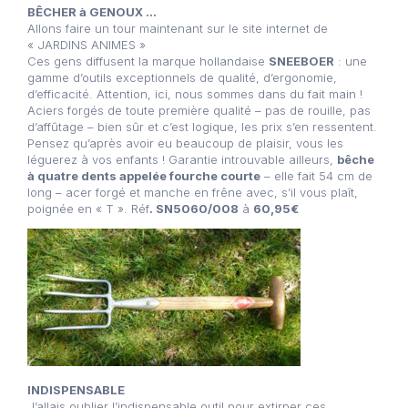
BÊCHER à GENOUX …
Allons faire un tour maintenant sur le site internet de
« JARDINS ANIMES »
Ces gens diffusent la marque hollandaise
SNEEBOER
: une
gamme d’outils exceptionnels de qualité, d’ergonomie,
d’efficacité. Attention, ici, nous sommes dans du fait main !
Aciers forgés de toute première qualité – pas de rouille, pas
d’affûtage – bien sûr et c’est logique, les prix s’en ressentent.
Pensez qu’après avoir eu beaucoup de plaisir, vous les
léguerez à vos enfants ! Garantie introuvable ailleurs,
bêche
à quatre dents appelée fourche courte
– elle fait 54 cm de
long – acer forgé et manche en frêne avec, s’il vous plaît,
poignée en « T ». Réf
. SN5060/008
à
60,95€
INDISPENSABLE
J’allais oublier l’indispensable outil pour extirper ces