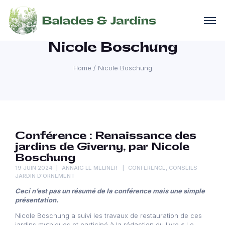
Nicole Boschung
Home
/
Nicole Boschung
Conférence : Renaissance des
jardins de Giverny, par Nicole
Boschung
19 JUIN 2024
ANNAÏG LE MELINER
CONFÉRENCE
,
CONSEILS
JARDIN D'ORNEMENT
Ceci n’est pas un résumé de la conférence mais une simple
présentation.
Nicole Boschung a suivi les travaux de restauration de ces
jardins mythiques et participé à la rédaction du livre « Le