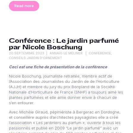
Read more
Conférence : Le jardin parfumé
par Nicole Boschung
20 SEPTEMBRE 2023
ANNAÏG LE MELINER
CONFÉRENCE
,
CONSEILS JARDIN D'ORNEMENT
Ceci est une fiche de présentation de la conférence
Nicole Boschung, journaliste retraitée, membre actif de
l’Association des Journalistes du Jardin de de l’Horticulture
(AJJH) et membre du jury du prix Bonpland de la Société
Nationale d’Horticulture de France (SNHF) a toujours aimé les
plantes parfumées et elle aime donner envie à chacun de
s’en entourer.
Avec Michèle Giraud, pépiniériste à Bergerac en Dordogne,
et conseillère auprès d’architectes paysagistes elle a créé
l’association « Les jardiniers au parfum », ouverte à tous les
passionnés et publié en 2009 “Le jardin parfumé” avec un