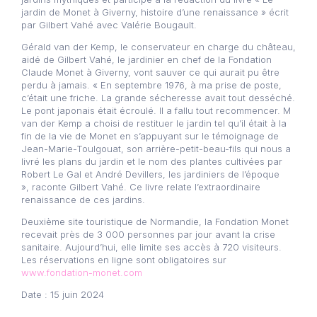
jardin de Monet à Giverny, histoire d’une renaissance » écrit
par Gilbert Vahé avec Valérie Bougault.
Gérald van der Kemp, le conservateur en charge du château,
aidé de Gilbert Vahé, le jardinier en chef de la Fondation
Claude Monet à Giverny, vont sauver ce qui aurait pu être
perdu à jamais. « En septembre 1976, à ma prise de poste,
c’était une friche. La grande sécheresse avait tout desséché.
Le pont japonais était écroulé. Il a fallu tout recommencer. M
van der Kemp a choisi de restituer le jardin tel qu’il était à la
fin de la vie de Monet en s’appuyant sur le témoignage de
Jean-Marie-Toulgouat, son arrière-petit-beau-fils qui nous a
livré les plans du jardin et le nom des plantes cultivées par
Robert Le Gal et André Devillers, les jardiniers de l’époque
», raconte Gilbert Vahé. Ce livre relate l’extraordinaire
renaissance de ces jardins.
Deuxième site touristique de Normandie, la Fondation Monet
recevait près de 3 000 personnes par jour avant la crise
sanitaire. Aujourd’hui, elle limite ses accès à 720 visiteurs.
Les réservations en ligne sont obligatoires sur
www.fondation-monet.com
Date : 15 juin 2024