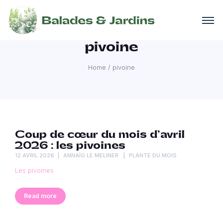
pivoine
Home
/
pivoine
Coup de cœur du mois d’avril
2026 : les pivoines
12 AVRIL 2026
ANNAÏG LE MELINER
PLANTE DU MOIS
Les pivoines
Read more