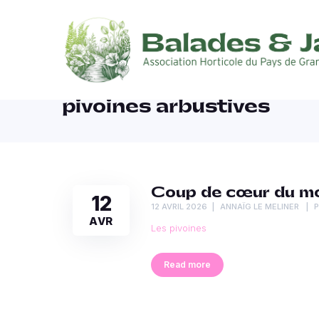
pivoines arbustives
Coup de cœur du moi
12
12 AVRIL 2026
ANNAÏG LE MELINER
AVR
Les pivoines
Read more