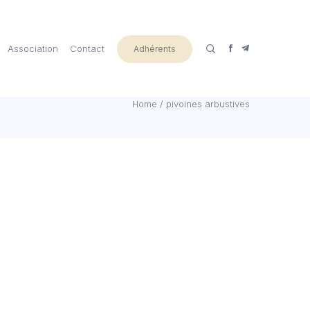
Association
Contact
Adhérents
Home
/
pivoines arbustives