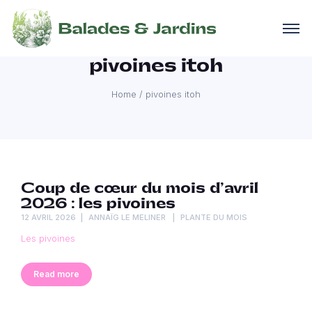
pivoines itoh
Home
/
pivoines itoh
Coup de cœur du mois d’avril
2026 : les pivoines
12 AVRIL 2026
ANNAÏG LE MELINER
PLANTE DU MOIS
Les pivoines
Read more