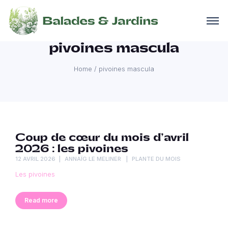
pivoines mascula
Home
/
pivoines mascula
Coup de cœur du mois d’avril
2026 : les pivoines
12 AVRIL 2026
ANNAÏG LE MELINER
PLANTE DU MOIS
Les pivoines
Read more