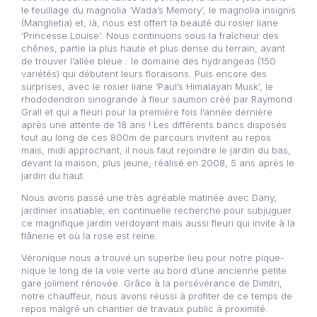
le feuillage du magnolia ‘Wada’s Memory’, le magnolia insignis
(Manglietia) et, là, nous est offert la beauté du rosier liane
‘Princesse Louise’. Nous continuons sous la fraîcheur des
chênes, partie la plus haute et plus dense du terrain, avant
de trouver l’allée bleue : le domaine des hydrangeas (150
variétés) qui débutent leurs floraisons. Puis encore des
surprises, avec le rosier liane ‘Paul’s Himalayan Musk’, le
rhododendron sinogrande à fleur saumon créé par Raymond
Grall et qui a fleuri pour la première fois l’année dernière
après une attente de 18 ans ! Les différents bancs disposés
tout au long de ces 800m de parcours invitent au repos
mais, midi approchant, il nous faut rejoindre le jardin du bas,
devant la maison, plus jeune, réalisé en 2008, 5 ans après le
jardin du haut.
Nous avons passé une très agréable matinée avec Dany,
jardinier insatiable, en continuelle recherche pour subjuguer
ce magnifique jardin verdoyant mais aussi fleuri qui invite à la
flânerie et où la rose est reine.
Véronique nous a trouvé un superbe lieu pour notre pique-
nique le long de la voie verte au bord d’une ancienne petite
gare joliment rénovée. Grâce à la persévérance de Dimitri,
notre chauffeur, nous avons réussi à profiter de ce temps de
repos malgré un chantier de travaux public à proximité.