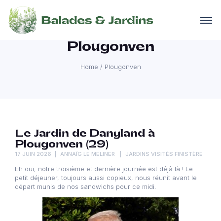
Plougonven
Home
/
Plougonven
Le Jardin de Danyland à
Plougonven (29)
17 JUIN 2026
ANNAÏG LE MELINER
JARDINS VISITÉS FINISTÈRE
Eh oui, notre troisième et dernière journée est déjà là ! Le
petit déjeuner, toujours aussi copieux, nous réunit avant le
départ munis de nos sandwichs pour ce midi.