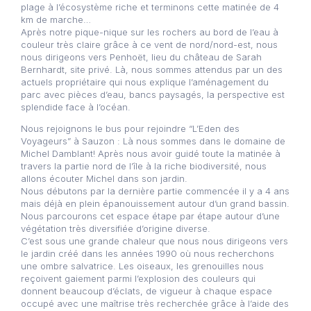
plage à l’écosystème riche et terminons cette matinée de 4
km de marche…
Après notre pique-nique sur les rochers au bord de l’eau à
couleur très claire grâce à ce vent de nord/nord-est, nous
nous dirigeons vers Penhoët, lieu du château de Sarah
Bernhardt, site privé. Là, nous sommes attendus par un des
actuels propriétaire qui nous explique l’aménagement du
parc avec pièces d’eau, bancs paysagés, la perspective est
splendide face à l’océan.
Nous rejoignons le bus pour rejoindre “L’Eden des
Voyageurs” à Sauzon : Là nous sommes dans le domaine de
Michel Damblant! Après nous avoir guidé toute la matinée à
travers la partie nord de l’île à la riche biodiversité, nous
allons écouter Michel dans son jardin.
Nous débutons par la dernière partie commencée il y a 4 ans
mais déjà en plein épanouissement autour d’un grand bassin.
Nous parcourons cet espace étape par étape autour d’une
végétation très diversifiée d’origine diverse.
C’est sous une grande chaleur que nous nous dirigeons vers
le jardin créé dans les années 1990 où nous recherchons
une ombre salvatrice. Les oiseaux, les grenouilles nous
reçoivent gaiement parmi l’explosion des couleurs qui
donnent beaucoup d’éclats, de vigueur à chaque espace
occupé avec une maîtrise très recherchée grâce à l’aide des