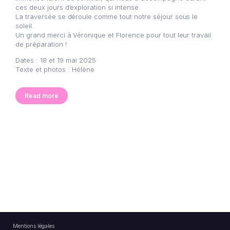
ces deux jours d’exploration si intense.
La traversée se déroule comme tout notre séjour sous le
soleil.
Un grand merci à Véronique et Florence pour tout leur travail
de préparation !
Dates : 18 et 19 mai 2025
Texte et photos : Hélène
Read more
Mentions légales