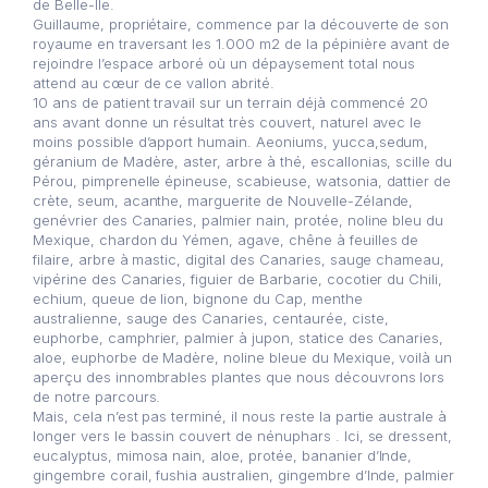
de Belle-Ile.
Guillaume, propriétaire, commence par la découverte de son
royaume en traversant les 1.000 m2 de la pépinière avant de
rejoindre l’espace arboré où un dépaysement total nous
attend au cœur de ce vallon abrité.
10 ans de patient travail sur un terrain déjà commencé 20
ans avant donne un résultat très couvert, naturel avec le
moins possible d’apport humain. Aeoniums, yucca,sedum,
géranium de Madère, aster, arbre à thé, escallonias, scille du
Pérou, pimprenelle épineuse, scabieuse, watsonia, dattier de
crète, seum, acanthe, marguerite de Nouvelle-Zélande,
genévrier des Canaries, palmier nain, protée, noline bleu du
Mexique, chardon du Yémen, agave, chêne à feuilles de
filaire, arbre à mastic, digital des Canaries, sauge chameau,
vipérine des Canaries, figuier de Barbarie, cocotier du Chili,
echium, queue de lion, bignone du Cap, menthe
australienne, sauge des Canaries, centaurée, ciste,
euphorbe, camphrier, palmier à jupon, statice des Canaries,
aloe, euphorbe de Madère, noline bleue du Mexique, voilà un
aperçu des innombrables plantes que nous découvrons lors
de notre parcours.
Mais, cela n’est pas terminé, il nous reste la partie australe à
longer vers le bassin couvert de nénuphars . Ici, se dressent,
eucalyptus, mimosa nain, aloe, protée, bananier d’Inde,
gingembre corail, fushia australien, gingembre d’Inde, palmier