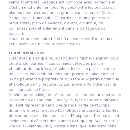
semis spontanés. L’espace est composé avec harmonie et
c’est un enchantement pour les yeux entre les principales
plantes découvertes par les grands explorateurs : Cook,
Bougainville, Humboldt… Ce jardin est à l’image de son
propriétaire, plein de vivacité, d’allant, d’humour, de
connaissances et entièrement dans le partage de sa
passion.
Nous retrouvons notre hôtel où un excellent dîner nous est
servi avant une nuit de repos bienvenu
Lundi 19 mai 2025
C’est avec plaisir que nous retrouvons Michel Damblant pour
cette 2nde journée. Nous sommes véhiculés par un
chauffeur de bus très agréable et intéressé par le sujet de
nos visites. Nous effectuons notre première halte chez un
jeune pépiniériste propriétaire d’un fabuleux jardin botanique
et exotique de 1,5 hectare. La Laurisylve à Port Guen sur la
commune de Le Palais.
A peine perceptible, l’entrée de ce jardin donne un aperçu de
l’explication de son nom : laurisylve, type de forêt subtropical
qui était représenté dans une grande partie de l’Europe
durant l’ère tertiaire et que l’on retrouve encore dans les îles
de Macronésie et dans ce jardin, 46 espèces d’arbres y sont
implantés qui côtoient des plantes d’Afrique du Sud, Australie,
Nouvelle-Zélande, Chili, Mexique ainsi que la flore indigène