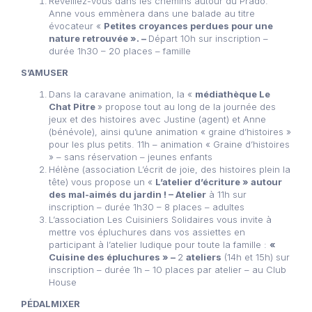
Réveillez-vous dans les chemins autour du Prado.
Anne vous emmènera dans une balade au titre
évocateur «
Petites croyances perdues pour une
nature retrouvée ». –
Départ 10h sur inscription –
durée 1h30 – 20 places – famille
S’AMUSER
Dans la caravane animation, la «
médiathèque Le
Chat Pitre
» propose tout au long de la journée des
jeux et des histoires avec Justine (agent) et Anne
(bénévole), ainsi qu’une animation « graine d’histoires »
pour les plus petits. 11h – animation « Graine d’histoires
» – sans réservation – jeunes enfants
Hélène (association L’écrit de joie, des histoires plein la
tête) vous propose un «
L’atelier d’écriture » autour
des mal-aimés du jardin ! – Atelier
à 11h sur
inscription – durée 1h30 – 8 places – adultes
L’association Les Cuisiniers Solidaires vous invite à
mettre vos épluchures dans vos assiettes en
participant à l’atelier ludique pour toute la famille :
«
Cuisine des épluchures » –
2
ateliers
(14h et 15h) sur
inscription – durée 1h – 10 places par atelier – au Club
House
PÉDALMIXER