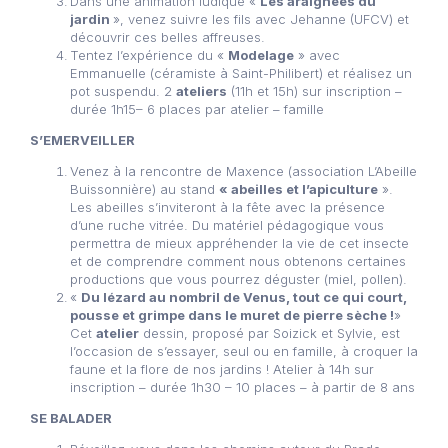
Dans une animation ludique «
Les araignées du
jardin
», venez suivre les fils avec Jehanne (UFCV) et
découvrir ces belles affreuses.
Tentez l’expérience du «
Modelage
» avec
Emmanuelle (céramiste à Saint-Philibert) et réalisez un
pot suspendu. 2
ateliers
(11h et 15h) sur inscription –
durée 1h15– 6 places par atelier – famille
S’EMERVEILLER
Venez à la rencontre de Maxence (association L’Abeille
Buissonnière) au stand
« abeilles et l’apiculture
».
Les abeilles s’inviteront à la fête avec la présence
d’une ruche vitrée. Du matériel pédagogique vous
permettra de mieux appréhender la vie de cet insecte
et de comprendre comment nous obtenons certaines
productions que vous pourrez déguster (miel, pollen).
«
Du lézard au nombril de Venus, tout ce qui court,
pousse et grimpe dans le muret de pierre sèche !
»
Cet
atelier
dessin, proposé par Soizick et Sylvie, est
l’occasion de s’essayer, seul ou en famille, à croquer la
faune et la flore de nos jardins ! Atelier à 14h sur
inscription – durée 1h30 – 10 places – à partir de 8 ans
SE BALADER