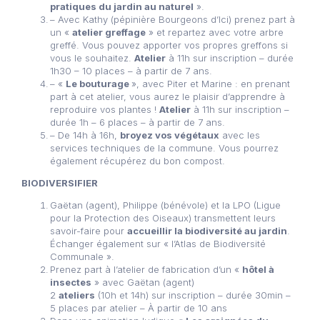
pratiques du jardin au naturel
».
– Avec Kathy (pépinière Bourgeons d’Ici) prenez part à
un «
atelier greffage
» et repartez avec votre arbre
greffé. Vous pouvez apporter vos propres greffons si
vous le souhaitez.
Atelier
à 11h sur inscription – durée
1h30 – 10 places – à partir de 7 ans.
– «
Le bouturage
», avec Piter et Marine : en prenant
part à cet atelier, vous aurez le plaisir d’apprendre à
reproduire vos plantes !
Atelier
à 11h sur inscription –
durée 1h – 6 places – à partir de 7 ans.
– De 14h à 16h,
broyez vos végétaux
avec les
services techniques de la commune. Vous pourrez
également récupérez du bon compost.
BIODIVERSIFIER
Gaëtan (agent), Philippe (bénévole) et la LPO (Ligue
pour la Protection des Oiseaux) transmettent leurs
savoir-faire pour
accueillir la biodiversité au jardin
.
Échanger également sur « l’Atlas de Biodiversité
Communale ».
Prenez part à l’atelier de fabrication d’un «
hôtel à
insectes
» avec Gaëtan (agent)
2
ateliers
(10h et 14h) sur inscription – durée 30min –
5 places par atelier – À partir de 10 ans