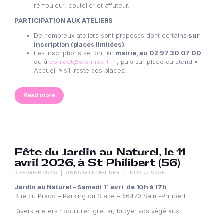
rémouleur, coutelier et affuteur.
PARTICIPATION AUX ATELIERS
De nombreux ateliers sont proposés dont certains
sur
inscription (places limitées)
.
Les inscriptions se font en
mairie, au 02 97 30 07 00
ou à
contact@stphilibert.fr
, puis sur place au stand «
Accueil » s’il reste des places.
Read more
Fête du Jardin au Naturel, le 11
avril 2026, à St Philibert (56)
3 FÉVRIER 2026
ANNAÏG LE MELINER
NON CLASSÉ
Jardin au Naturel – Samedi 11 avril de 10h à 17h
Rue du Prado – Parking du Stade – 56470 Saint-Philibert
Divers ateliers : bouturer, greffer, broyer vos végétaux,