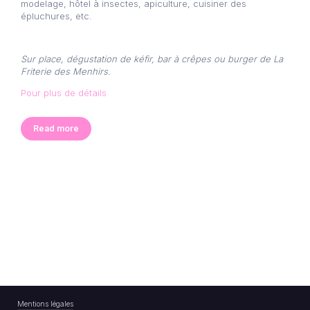
modelage, hôtel à insectes, apiculture, cuisiner des
épluchures, etc.
Sur place, dégustation de kéfir, bar à crêpes ou burger de La
Friterie des Menhirs.
Pour plus de détails
Read more
Mentions légales