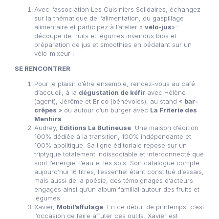
Avec l’association Les Cuisiniers Solidaires, échangez
sur la thématique de l’alimentation, du gaspillage
alimentaire et participez à l’atelier «
vélo-jus
» :
découpe de fruits et légumes invendus bios et
préparation de jus et smoothies en pédalant sur un
vélo-mixeur !
SE RENCONTRER
Pour le plaisir d’être ensemble, rendez-vous au café
d’accueil, à la
dégustation de kéfir
avec Hélène
(agent), Jérôme et Erico (bénévoles), au stand «
bar-
crêpes
» ou autour d’un burger avec
La Friterie des
Menhirs
.
Audrey,
Editions La Butineuse
. Une maison d’édition
100% dédiée à la transition, 100% indépendante et
100% apolitique. Sa ligne éditoriale repose sur un
triptyque totalement indissociable et interconnecté que
sont l’énergie, l’eau et les sols. Son catalogue compte
aujourd’hui 16 titres, l’essentiel étant constitué d’essais,
mais aussi de la poésie, des témoignages d’acteurs
engagés ainsi qu’un album familial autour des fruits et
légumes.
Xavier,
Mobil’affutage
. En ce début de printemps, c’est
l’occasion de faire affuter ces outils. Xavier est