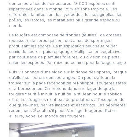
contemporaines des dinosaures. 13.000 espèces sont
répertoriées dans le monde, 75% en zone tropicale. Les
différentes familles sont les lycopodes, les sélaginelles, les
prêles, les isotoes, les marattiales plus grande espèce du
monde.
La fougère est composée de frondes (feuilles), de crosses
(pousses), de sores qui sont des amas de sporanges,
produisant les spores. La multiplication peut se faire par
semis de spores, puis repiquage. Multiplication végétative
par bouturage de plantules foliaires, ou division de plants,
selon les espèces. Par rhizome comme pour la fougère aigle.
Puis visionnage d’une vidéo sur la danse des spores, lorsque
qu’elles se libèrent des sporanges. On peut d’ailleurs la
trouver sur la page facebook de M Philippot : Fougères rares
et arborescentes. On prétend dans une légende que la
fougère fleurit à minuit la nuit de la st Jean pour le solstice
d’été. Les fougères n’ont pas de prédateurs à l’exception de
quelques-unes, par les limaces et escargots. Les pépinières
renommées :Écoute s’il pleut, Vert’tige, fougères d’ici et
ailleurs, Aoba, Le monde des fougères.