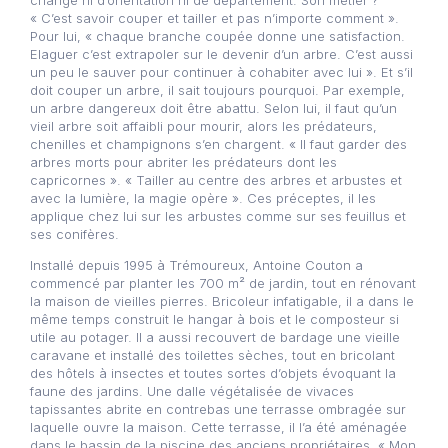
« C’est savoir couper et tailler et pas n’importe comment ».
Pour lui, « chaque branche coupée donne une satisfaction.
Elaguer c’est extrapoler sur le devenir d’un arbre. C’est aussi
un peu le sauver pour continuer à cohabiter avec lui ». Et s’il
doit couper un arbre, il sait toujours pourquoi. Par exemple,
un arbre dangereux doit être abattu. Selon lui, il faut qu’un
vieil arbre soit affaibli pour mourir, alors les prédateurs,
chenilles et champignons s’en chargent. « Il faut garder des
arbres morts pour abriter les prédateurs dont les
capricornes ». « Tailler au centre des arbres et arbustes et
avec la lumière, la magie opère ». Ces préceptes, il les
applique chez lui sur les arbustes comme sur ses feuillus et
ses conifères.
Installé depuis 1995 à Trémoureux, Antoine Couton a
commencé par planter les 700 m² de jardin, tout en rénovant
la maison de vieilles pierres. Bricoleur infatigable, il a dans le
même temps construit le hangar à bois et le composteur si
utile au potager. Il a aussi recouvert de bardage une vieille
caravane et installé des toilettes sèches, tout en bricolant
des hôtels à insectes et toutes sortes d’objets évoquant la
faune des jardins. Une dalle végétalisée de vivaces
tapissantes abrite en contrebas une terrasse ombragée sur
laquelle ouvre la maison. Cette terrasse, il l’a été aménagée
dans le bassin de la piscine des anciens propriétaires. « Mon