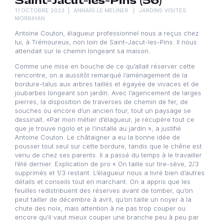
Saint-Jacut-les-Pins (56)
11 OCTOBRE 2023
ANNAÏG LE MELINER
JARDINS VISITÉS
MORBIHAN
Antoine Couton, élagueur professionnel nous a reçus chez
lui, à Trémoureux, non loin de Saint-Jacut-les-Pins. Il nous
attendait sur le chemin longeant sa maison.
Comme une mise en bouche de ce qu’allait réserver cette
rencontre, on a aussitôt remarqué l’aménagement de la
bordure-talus aux arbres taillés et égayée de vivaces et de
joubarbes longeant son jardin. Avec l’agencement de larges
pierres, la disposition de traverses de chemin de fer, de
souches ou encore d’un ancien four, tout un paysage se
dessinait. «Par mon métier d’élagueur, je récupère tout ce
que je trouve rigolo et je l’installe au jardin », a justifié
Antoine Couton. Le châtaigner a eu la bonne idée de
pousser tout seul sur cette bordure, tandis que le chêne est
venu de chez ses parents. Il a passé du temps à le travailler
l’été dernier. Explication de pro « On taille sur tire-sève, 2/3
supprimés et 1/3 restant. L’élagueur nous a livré bien d’autres
détails et conseils tout en marchant. On a appris que les
feuilles redistribuent des réserves avant de tomber, qu’on
peut tailler de décembre à avril, qu’on taille un noyer à la
chute des noix, mais attention à ne pas trop couper ou
encore qu’il vaut mieux couper une branche peu à peu par