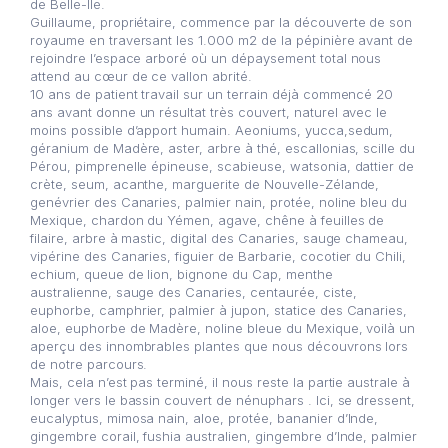
de Belle-Ile.
Guillaume, propriétaire, commence par la découverte de son
royaume en traversant les 1.000 m2 de la pépinière avant de
rejoindre l’espace arboré où un dépaysement total nous
attend au cœur de ce vallon abrité.
10 ans de patient travail sur un terrain déjà commencé 20
ans avant donne un résultat très couvert, naturel avec le
moins possible d’apport humain. Aeoniums, yucca,sedum,
géranium de Madère, aster, arbre à thé, escallonias, scille du
Pérou, pimprenelle épineuse, scabieuse, watsonia, dattier de
crète, seum, acanthe, marguerite de Nouvelle-Zélande,
genévrier des Canaries, palmier nain, protée, noline bleu du
Mexique, chardon du Yémen, agave, chêne à feuilles de
filaire, arbre à mastic, digital des Canaries, sauge chameau,
vipérine des Canaries, figuier de Barbarie, cocotier du Chili,
echium, queue de lion, bignone du Cap, menthe
australienne, sauge des Canaries, centaurée, ciste,
euphorbe, camphrier, palmier à jupon, statice des Canaries,
aloe, euphorbe de Madère, noline bleue du Mexique, voilà un
aperçu des innombrables plantes que nous découvrons lors
de notre parcours.
Mais, cela n’est pas terminé, il nous reste la partie australe à
longer vers le bassin couvert de nénuphars . Ici, se dressent,
eucalyptus, mimosa nain, aloe, protée, bananier d’Inde,
gingembre corail, fushia australien, gingembre d’Inde, palmier