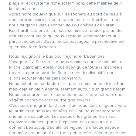
plage à l’écosystème riche et terminons cette matinée de 4
km de marche…
Après notre pique-nique sur les rochers au bord de l’eau à
couleur très claire grâce à ce vent de nord/nord-est, nous
nous dirigeons vers Penhoët, lieu du château de Sarah
Bernhardt, site privé. Là, nous sommes attendus par un des
actuels propriétaire qui nous explique l’aménagement du
parc avec pièces d’eau, bancs paysagés, la perspective est
splendide face à l’océan.
Nous rejoignons le bus pour rejoindre “L’Eden des
Voyageurs” à Sauzon : Là nous sommes dans le domaine de
Michel Damblant! Après nous avoir guidé toute la matinée à
travers la partie nord de l’île à la riche biodiversité, nous
allons écouter Michel dans son jardin.
Nous débutons par la dernière partie commencée il y a 4 ans
mais déjà en plein épanouissement autour d’un grand bassin.
Nous parcourons cet espace étape par étape autour d’une
végétation très diversifiée d’origine diverse.
C’est sous une grande chaleur que nous nous dirigeons vers
le jardin créé dans les années 1990 où nous recherchons
une ombre salvatrice. Les oiseaux, les grenouilles nous
reçoivent gaiement parmi l’explosion des couleurs qui
donnent beaucoup d’éclats, de vigueur à chaque espace
occupé avec une maîtrise très recherchée grâce à l’aide des