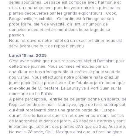
semis spontanés. L’espace est composé avec harmonie et
c’est un enchantement pour les yeux entre les principales
plantes découvertes par les grands explorateurs : Cook,
Bougainville, Humboldt… Ce jardin est à l’image de son
propriétaire, plein de vivacité, d’allant, d’humour, de
connaissances et entièrement dans le partage de sa
passion.
Nous retrouvons notre hôtel où un excellent dîner nous est
servi avant une nuit de repos bienvenu
Lundi 19 mai 2025
C’est avec plaisir que nous retrouvons Michel Damblant pour
cette 2nde journée. Nous sommes véhiculés par un
chauffeur de bus très agréable et intéressé par le sujet de
nos visites. Nous effectuons notre première halte chez un
jeune pépiniériste propriétaire d’un fabuleux jardin botanique
et exotique de 1,5 hectare. La Laurisylve à Port Guen sur la
commune de Le Palais.
A peine perceptible, l’entrée de ce jardin donne un aperçu de
l’explication de son nom : laurisylve, type de forêt subtropical
qui était représenté dans une grande partie de l’Europe
durant l’ère tertiaire et que l’on retrouve encore dans les îles
de Macronésie et dans ce jardin, 46 espèces d’arbres y sont
implantés qui côtoient des plantes d’Afrique du Sud, Australie,
Nouvelle-Zélande, Chili, Mexique ainsi que la flore indigène