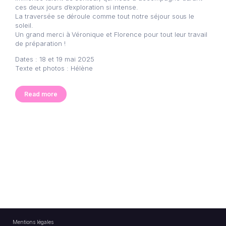
ces deux jours d’exploration si intense.
La traversée se déroule comme tout notre séjour sous le
soleil.
Un grand merci à Véronique et Florence pour tout leur travail
de préparation !
Dates : 18 et 19 mai 2025
Texte et photos : Hélène
Read more
Mentions légales