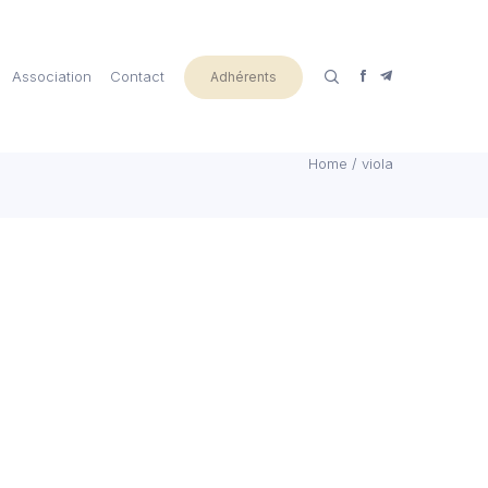
Association
Contact
Adhérents
Home
/
viola