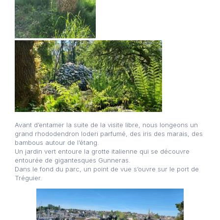
Avant d’entamer la suite de la visite libre, nous longeons un
grand rhododendron loderi parfumé, des iris des marais, des
bambous autour de l’étang.
Un jardin vert entoure la grotte italienne qui se découvre
entourée de gigantesques Gunneras.
Dans le fond du parc, un point de vue s’ouvre sur le port de
Tréguier.