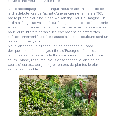
suivie d’une heure de visite libre.
Notre accompagnateur, Tangui, nous relate l’histoire de ce
jardin débuté lors de l’achat d’une ancienne ferme en 1965
par le prince d’origine russe Wolkonsky. Celui-ci imagine un
jardin à l’anglaise vallonné où l’eau joue une place importante
et les innombrables plantations d’arbres et arbustes installés
pour leurs intérêts botaniques composent les différentes
scènes ornementées où les associations de couleurs sont un
plaisir pour les yeux.
Nous longeons un ruisseau et les cascades au bord
desquels la poésie des jacinthes d’Espagne côtoie les
jacinthes sauvages sous la floraison des rhododendrons en
fleurs : blanc, rose, etc. Nous descendons le long de ce
cours d’eau aux berges agrémentées de plantes le plus
sauvages possible.