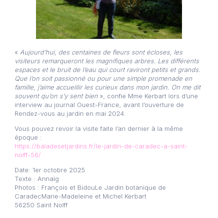
«
Aujourd’hui, des centaines de fleurs sont écloses, les
visiteurs remarqueront les magnifiques arbres. Les différents
espaces et le bruit de l’eau qui court raviront petits et grands.
Que l’on soit passionné ou pour une simple promenade en
famille, j’aime accueillir les curieux dans mon jardin. On me dit
souvent qu’on s’y sent bien
», confie Mme Kerbart lors d’une
interview au journal Ouest-France, avant l’ouverture de
Rendez-vous au jardin en mai 2024.
Vous pouvez revoir la visite faite l’an dernier à la même
époque :
https://baladesetjardins.fr/le-jardin-de-caradec-a-saint-
nolff-56/
Date: 1er octobre 2025
Texte : Annaïg
Photos : François et BidouLe Jardin botanique de
CaradecMarie-Madeleine et Michel Kerbart
56250 Saint Nolff