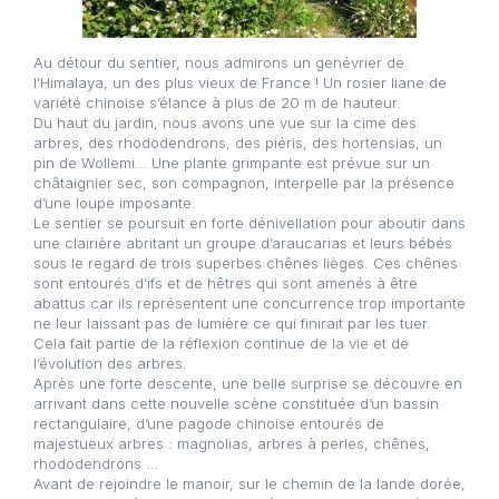
Au détour du sentier, nous admirons un genévrier de
l’Himalaya, un des plus vieux de France ! Un rosier liane de
variété chinoise s’élance à plus de 20 m de hauteur.
Du haut du jardin, nous avons une vue sur la cime des
arbres, des rhododendrons, des piéris, des hortensias, un
pin de Wollemi… Une plante grimpante est prévue sur un
châtaignier sec, son compagnon, interpelle par la présence
d’une loupe imposante.
Le sentier se poursuit en forte dénivellation pour aboutir dans
une clairière abritant un groupe d’araucarias et leurs bébés
sous le regard de trois superbes chênes lièges. Ces chênes
sont entourés d’ifs et de hêtres qui sont amenés à être
abattus car ils représentent une concurrence trop importante
ne leur laissant pas de lumière ce qui finirait par les tuer.
Cela fait partie de la réflexion continue de la vie et de
l’évolution des arbres.
Après une forte descente, une belle surprise se découvre en
arrivant dans cette nouvelle scène constituée d’un bassin
rectangulaire, d’une pagode chinoise entourés de
majestueux arbres : magnolias, arbres à perles, chênes,
rhododendrons …
Avant de rejoindre le manoir, sur le chemin de la lande dorée,