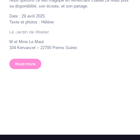
Nous quittons ce lieu magique en remerciant Claude Le Maut pour
sa disponibilité, son écoute, et son partage.
Date : 29 avril 2025
Texte et photos : Hélène
Le Jardin de l’Atelier
M et Mme Le Maut
104 Kervascet –
22700 Perros Guirec
Read more