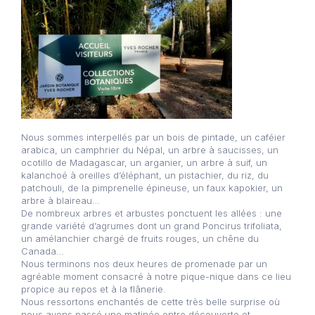
Nous sommes interpellés par un bois de pintade, un caféier
arabica, un camphrier du Népal, un arbre à saucisses, un
ocotillo de Madagascar, un arganier, un arbre à suif, un
kalanchoé à oreilles d’éléphant, un pistachier, du riz, du
patchouli, de la pimprenelle épineuse, un faux kapokier, un
arbre à blaireau…
De nombreux arbres et arbustes ponctuent les allées : une
grande variété d’agrumes dont un grand Poncirus trifoliata,
un amélanchier chargé de fruits rouges, un chêne du
Canada…
Nous terminons nos deux heures de promenade par un
agréable moment consacré à notre pique-nique dans ce lieu
propice au repos et à la flânerie.
Nous ressortons enchantés de cette très belle surprise où
nous avons passé une matinée entre découverte et