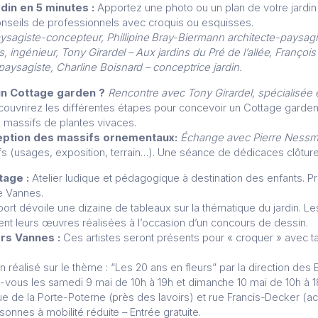
rdin en 5 minutes :
Apportez une photo ou un plan de votre jardin
onseils de professionnels avec croquis ou esquisses.
ysagiste-concepteur,
Phillipine Bray-Biermann architecte-paysagist
s, ingénieur,
Tony Girardel – Aux jardins du Pré de l’allée,
François 
paysagiste,
Charline Boisnard – conceptrice jardin.
 un Cottage garden ?
Rencontre avec Tony Girardel, spécialisée e
couvrirez les différentes étapes pour concevoir un Cottage garde
 massifs de plantes vivaces.
ception des massifs ornementaux:
Échange avec Pierre Nessma
 (usages, exposition, terrain…). Une séance de dédicaces clôturer
tage :
Atelier ludique et pédagogique à destination des enfants. P
de Vannes.
 port dévoile une dizaine de tableaux sur la thématique du jardin. 
nt leurs œuvres réalisées à l’occasion d’un concours de dessin.
ers Vannes :
Ces artistes seront présents pour « croquer » avec t
n réalisé sur le thème : “Les 20 ans en fleurs” par la direction des 
vous les samedi 9 mai de 10h à 19h et dimanche 10 mai de 10h à 
rue de la Porte-Poterne (près des lavoirs) et rue Francis-Decker (
rsonnes à mobilité réduite –
Entrée gratuite.