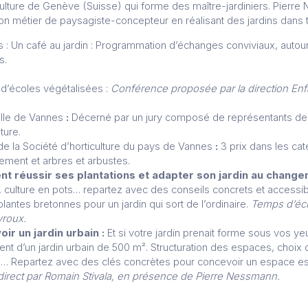
culture de Genève (Suisse) qui forme des maître-jardiniers. Pierr
on métier de paysagiste-concepteur en réalisant des jardins dans t
 Un café au jardin : Programmation d’échanges conviviaux, autour 
s.
 d’écoles végétalisées :
Conférence proposée par la direction Enf
ille de Vannes
:
Décerné par un jury composé de représentants de l
ture.
de la Société d’horticulture du pays de Vannes
:
3 prix dans les cat
ement et arbres et arbustes.
t réussir ses plantations et adapter son jardin au chang
e, culture en pots… repartez avec des conseils concrets et access
plantes bretonnes pour un jardin qui sort de l’ordinaire.
Temps d’éc
vroux.
ir un jardin urbain :
Et si votre jardin prenait forme sous vos ye
t d’un jardin urbain de 500 m². Structuration des espaces, choix
té… Repartez avec des clés concrètes pour concevoir un espace est
irect par Romain Stivala, en présence de Pierre Nessmann.