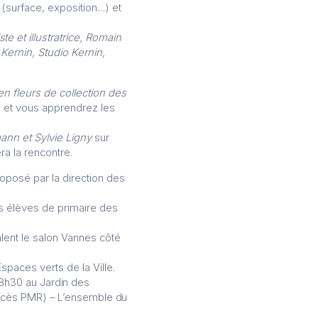
 (surface, exposition…) et
e et illustratrice,
Romain
Kernin, Studio Kernin,
n fleurs de collection des
n et vous apprendrez les
nn et Sylvie Ligny
sur
a la rencontre.
roposé par la direction des
Les élèves de primaire des
alent le salon Vannes côté
Espaces verts de la Ville.
18h30 au
Jardin des
accès PMR) –
L’ensemble du