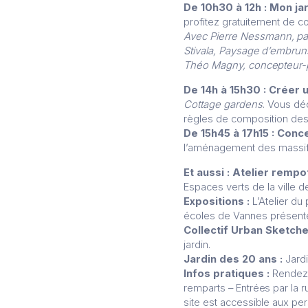
De 10h30 à 12h : Mon ja
profitez gratuitement de c
Avec
Pierre Nessmann, pa
Stivala, Paysage d’embrun
Théo Magny, concepteur-
De 14h à 15h30 : Créer
Cottage gardens
. Vous dé
règles de composition des
De 15h45 à 17h15 : Con
l’aménagement des massifs
Et aussi :
Atelier rempo
Espaces verts de la ville 
Expositions :
L’Atelier du
écoles de Vannes présente
Collectif Urban Sketch
jardin.
Jardin des 20 ans :
Jardi
Infos pratiques :
Rendez-
remparts –
Entrées par la 
site est accessible aux pe