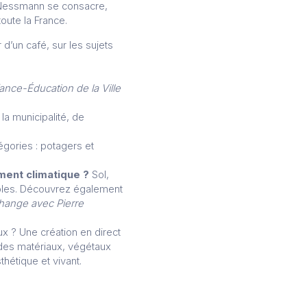
e Nessmann se consacre,
oute la France.
d’un café, sur les sujets
ance-Éducation de la Ville
a municipalité, de
égories : potagers et
ement climatique ?
Sol,
ibles. Découvrez également
hange avec Pierre
ux ? Une création en direct
 des matériaux, végétaux
hétique et vivant.