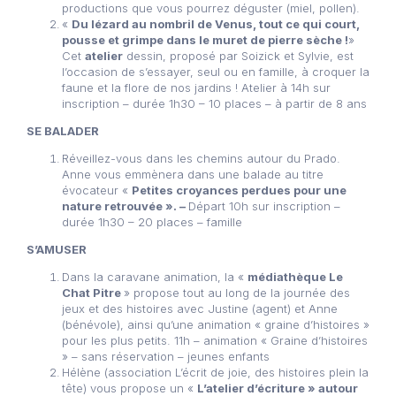
productions que vous pourrez déguster (miel, pollen).
«
Du lézard au nombril de Venus, tout ce qui court,
pousse et grimpe dans le muret de pierre sèche !
»
Cet
atelier
dessin, proposé par Soizick et Sylvie, est
l’occasion de s’essayer, seul ou en famille, à croquer la
faune et la flore de nos jardins ! Atelier à 14h sur
inscription – durée 1h30 – 10 places – à partir de 8 ans
SE BALADER
Réveillez-vous dans les chemins autour du Prado.
Anne vous emmènera dans une balade au titre
évocateur «
Petites croyances perdues pour une
nature retrouvée ». –
Départ 10h sur inscription –
durée 1h30 – 20 places – famille
S’AMUSER
Dans la caravane animation, la «
médiathèque Le
Chat Pitre
» propose tout au long de la journée des
jeux et des histoires avec Justine (agent) et Anne
(bénévole), ainsi qu’une animation « graine d’histoires »
pour les plus petits. 11h – animation « Graine d’histoires
» – sans réservation – jeunes enfants
Hélène (association L’écrit de joie, des histoires plein la
tête) vous propose un «
L’atelier d’écriture » autour