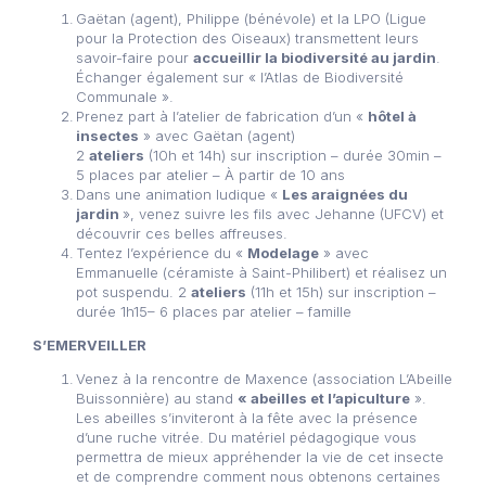
Gaëtan (agent), Philippe (bénévole) et la LPO (Ligue
pour la Protection des Oiseaux) transmettent leurs
savoir-faire pour
accueillir la biodiversité au jardin
.
Échanger également sur « l’Atlas de Biodiversité
Communale ».
Prenez part à l’atelier de fabrication d’un «
hôtel à
insectes
» avec Gaëtan (agent)
2
ateliers
(10h et 14h) sur inscription – durée 30min –
5 places par atelier – À partir de 10 ans
Dans une animation ludique «
Les araignées du
jardin
», venez suivre les fils avec Jehanne (UFCV) et
découvrir ces belles affreuses.
Tentez l’expérience du «
Modelage
» avec
Emmanuelle (céramiste à Saint-Philibert) et réalisez un
pot suspendu. 2
ateliers
(11h et 15h) sur inscription –
durée 1h15– 6 places par atelier – famille
S’EMERVEILLER
Venez à la rencontre de Maxence (association L’Abeille
Buissonnière) au stand
« abeilles et l’apiculture
».
Les abeilles s’inviteront à la fête avec la présence
d’une ruche vitrée. Du matériel pédagogique vous
permettra de mieux appréhender la vie de cet insecte
et de comprendre comment nous obtenons certaines