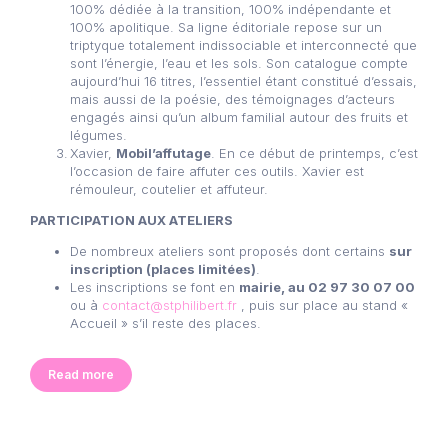
100% dédiée à la transition, 100% indépendante et
100% apolitique. Sa ligne éditoriale repose sur un
triptyque totalement indissociable et interconnecté que
sont l’énergie, l’eau et les sols. Son catalogue compte
aujourd’hui 16 titres, l’essentiel étant constitué d’essais,
mais aussi de la poésie, des témoignages d’acteurs
engagés ainsi qu’un album familial autour des fruits et
légumes.
Xavier,
Mobil’affutage
. En ce début de printemps, c’est
l’occasion de faire affuter ces outils. Xavier est
rémouleur, coutelier et affuteur.
PARTICIPATION AUX ATELIERS
De nombreux ateliers sont proposés dont certains
sur
inscription (places limitées)
.
Les inscriptions se font en
mairie, au 02 97 30 07 00
ou à
contact@stphilibert.fr
, puis sur place au stand «
Accueil » s’il reste des places.
Read more