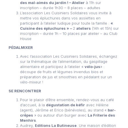
des mal-aimés du jardin ! – Atelier
à 11h sur
inscription – durée 1h30 – 8 places – adultes
L’association Les Cuisiniers Solidaires vous invite à
mettre vos épluchures dans vos assiettes en
participant à l’atelier ludique pour toute la famille :
«
Cuisine des épluchures » –
2
ateliers
(14h et 15h) sur
inscription – durée 1h – 10 places par atelier – au Club
House
PÉDALMIXER
Avec l’association Les Cuisiniers Solidaires, échangez
sur la thématique de l’alimentation, du gaspillage
alimentaire et participez à l’atelier «
vélo-jus
» :
découpe de fruits et légumes invendus bios et
préparation de jus et smoothies en pédalant sur un
vélo-mixeur !
SE RENCONTRER
Pour le plaisir d’être ensemble, rendez-vous au café
d’accueil, à la
dégustation de kéfir
avec Hélène
(agent), Jérôme et Erico (bénévoles), au stand «
bar-
crêpes
» ou autour d’un burger avec
La Friterie des
Menhirs
.
Audrey,
Editions La Butineuse
. Une maison d’édition