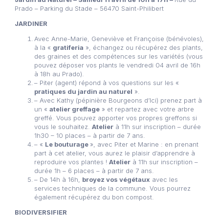
Prado – Parking du Stade – 56470 Saint-Philibert
JARDINER
Avec Anne-Marie, Geneviève et Françoise (bénévoles),
à la «
gratiferia
», échangez ou récupérez des plants,
des graines et des compétences sur les variétés (vous
pouvez déposer vos plants le vendredi 04 avril de 16h
à 18h au Prado).
– Piter (agent) répond à vos questions sur les «
pratiques du jardin au naturel
».
– Avec Kathy (pépinière Bourgeons d’Ici) prenez part à
un «
atelier greffage
» et repartez avec votre arbre
greffé. Vous pouvez apporter vos propres greffons si
vous le souhaitez.
Atelier
à 11h sur inscription – durée
1h30 – 10 places – à partir de 7 ans.
– «
Le bouturage
», avec Piter et Marine : en prenant
part à cet atelier, vous aurez le plaisir d’apprendre à
reproduire vos plantes !
Atelier
à 11h sur inscription –
durée 1h – 6 places – à partir de 7 ans.
– De 14h à 16h,
broyez vos végétaux
avec les
services techniques de la commune. Vous pourrez
également récupérez du bon compost.
BIODIVERSIFIER