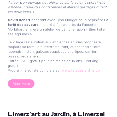
Auteur d’un ouvrage de référence sur le sujet, il sera l’invité
d’honneur pour des conférences et ateliers greffages durant
les deux jours.
»
David Robert
cogérant avec Lynn Mauger de la pépinière
La
forêt des saveurs
, installé à Priziac près du Faouet en
Morbihan, animera un atelier de démonstration « Bien tailler
ses agrumes »
Le village restauration aux anciennes écuries proposera
toujours sa formule buffet/restaurant, et des food-trucks
japonais, indien, galettes saucisses et crêpes, camion
pizzas, végétarien…
Entrée : 5€ – gratuit pour les moins de 16 ans – Parking
gratuit.
Programme et liste complète sur
www.fetedesjardins.com
Read more
Limerz’art au Jardin, à Limerzel