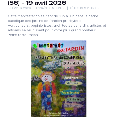
(56) – 19 avril 2026
5 FÉVRIER 2026
ANNAÏG LE MELINER
FÊTES DES PLANTES
Cette manifestation se tient de 10h à 18h dans le cadre
bucolique des jardins de l’ancien presbytère.
Horticulteurs, pépiniéristes, architectes de jardin, artistes et
artisans se réunissent pour votre plus grand bonheur.
Petite restauration.