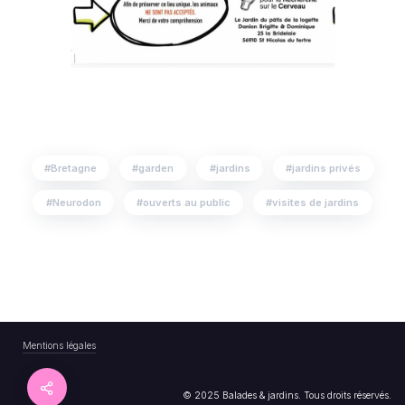
Bretagne
garden
jardins
jardins privés
Neurodon
ouverts au public
visites de jardins
Mentions légales
© 2025 Balades & jardins. Tous droits réservés.