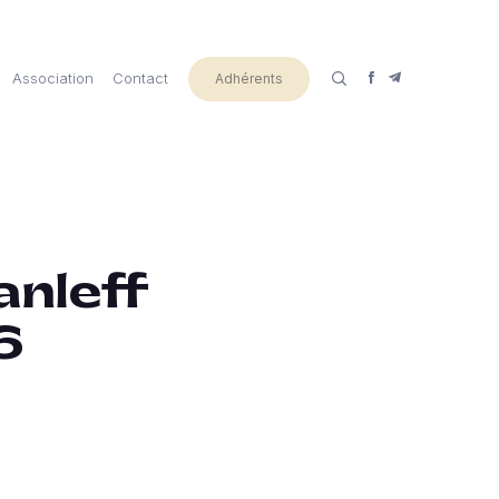
Association
Contact
Adhérents
anleff
6