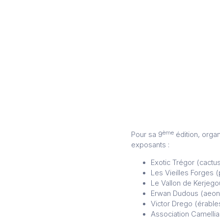
ème
Pour sa 9
édition, orga
exposants :
Exotic Trégor (cactu
Les Vieilles Forges 
Le Vallon de Kerjego
Erwan Dudous (aeon
Victor Drego (érable
Association Camelli