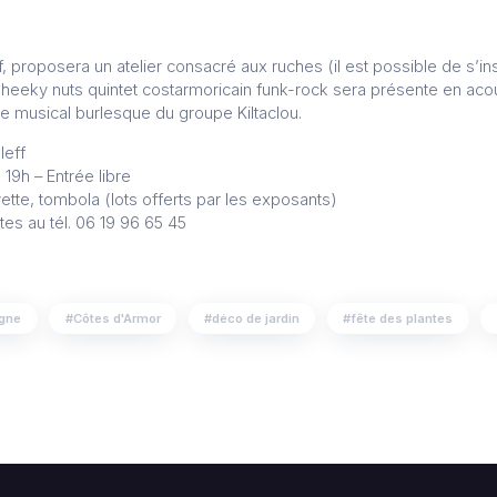
ff, proposera un atelier consacré aux ruches (il est possible de s’i
e Cheeky nuts quintet costarmoricain funk-rock sera présente en aco
cle musical burlesque du groupe Kiltaclou.
leff
19h – Entrée libre
ette, tombola (lots offerts par les exposants)
tes au tél. 06 19 96 65 45
agne
Côtes d'Armor
déco de jardin
fête des plantes