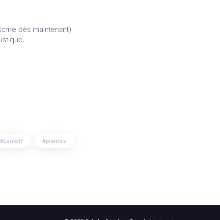
nscrire dès maintenant)
ustique.
Lanleff
plantes