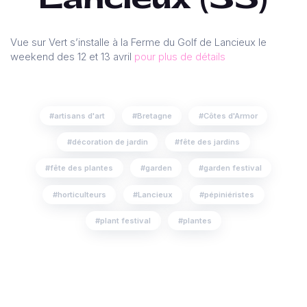
Vue sur Vert s’installe à la Ferme du Golf de Lancieux le
weekend des 12 et 13 avril
pour plus de détails
artisans d'art
Bretagne
Côtes d'Armor
décoration de jardin
fête des jardins
fête des plantes
garden
garden festival
horticulteurs
Lancieux
pépiniéristes
plant festival
plantes