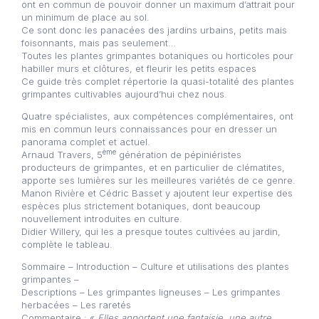
ont en commun de pouvoir donner un maximum d’attrait pour
un minimum de place au sol.
Ce sont donc les panacées des jardins urbains, petits mais
foisonnants, mais pas seulement…
Toutes les plantes grimpantes botaniques ou horticoles pour
habiller murs et clôtures, et fleurir les petits espaces
Ce guide très complet répertorie la quasi-totalité des plantes
grimpantes cultivables aujourd’hui chez nous.
Quatre spécialistes, aux compétences complémentaires, ont
mis en commun leurs connaissances pour en dresser un
panorama complet et actuel.
ème
Arnaud Travers, 5
génération de pépiniéristes
producteurs de grimpantes, et en particulier de clématites,
apporte ses lumières sur les meilleures variétés de ce genre.
Manon Rivière et Cédric Basset y ajoutent leur expertise des
espèces plus strictement botaniques, dont beaucoup
nouvellement introduites en culture.
Didier Willery, qui les a presque toutes cultivées au jardin,
complète le tableau.
Sommaire – Introduction – Culture et utilisations des plantes
grimpantes –
Descriptions – Les grimpantes ligneuses – Les grimpantes
herbacées – Les raretés
Commentaire : «
Elles apportent une fantaisie, une autre