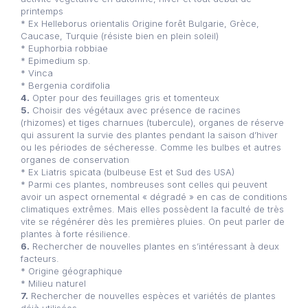
printemps
* Ex Helleborus orientalis Origine forêt Bulgarie, Grèce,
Caucase, Turquie (résiste bien en plein soleil)
* Euphorbia robbiae
* Epimedium sp.
* Vinca
* Bergenia cordifolia
4.
Opter pour des feuillages gris et tomenteux
5.
Choisir des végétaux avec présence de racines
(rhizomes) et tiges charnues (tubercule), organes de réserve
qui assurent la survie des plantes pendant la saison d’hiver
ou les périodes de sécheresse. Comme les bulbes et autres
organes de conservation
* Ex Liatris spicata (bulbeuse Est et Sud des USA)
* Parmi ces plantes, nombreuses sont celles qui peuvent
avoir un aspect ornemental « dégradé » en cas de conditions
climatiques extrêmes. Mais elles possèdent la faculté de très
vite se régénérer dès les premières pluies. On peut parler de
plantes à forte résilience.
6.
Rechercher de nouvelles plantes en s’intéressant à deux
facteurs.
* Origine géographique
* Milieu naturel
7.
Rechercher de nouvelles espèces et variétés de plantes