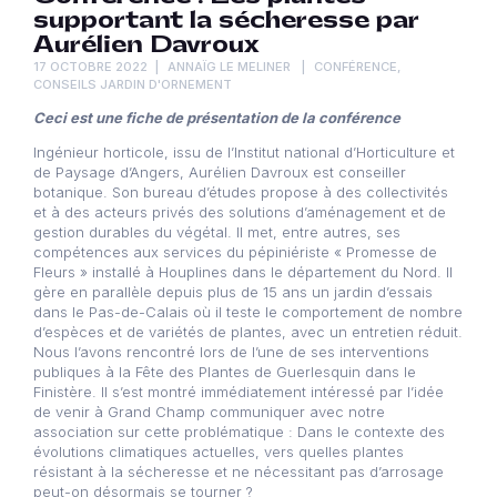
supportant la sécheresse par
Aurélien Davroux
17 OCTOBRE 2022
ANNAÏG LE MELINER
CONFÉRENCE
,
CONSEILS JARDIN D'ORNEMENT
Ceci est une fiche de présentation de la conférence
Ingénieur horticole, issu de l’Institut national d’Horticulture et
de Paysage d’Angers, Aurélien Davroux est conseiller
botanique. Son bureau d’études propose à des collectivités
et à des acteurs privés des solutions d’aménagement et de
gestion durables du végétal. Il met, entre autres, ses
compétences aux services du pépiniériste « Promesse de
Fleurs » installé à Houplines dans le département du Nord. Il
gère en parallèle depuis plus de 15 ans un jardin d’essais
dans le Pas-de-Calais où il teste le comportement de nombre
d’espèces et de variétés de plantes, avec un entretien réduit.
Nous l’avons rencontré lors de l’une de ses interventions
publiques à la Fête des Plantes de Guerlesquin dans le
Finistère. Il s’est montré immédiatement intéressé par l’idée
de venir à Grand Champ communiquer avec notre
association sur cette problématique : Dans le contexte des
évolutions climatiques actuelles, vers quelles plantes
résistant à la sécheresse et ne nécessitant pas d’arrosage
peut-on désormais se tourner ?