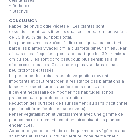
déjà utilisées.
* Rudbeckia
* Stachys
CONCLUSION
Rappel de physiologie végétale : Les plantes sont
essentiellement constituées d’eau, leur teneur en eau variant
de 80 à 95 % de leur poids total.
Les plantes « molles » c’est-à-dire non ligneuses dont font
partie les plantes vivaces ont la plus forte teneur en eau. Par
ailleurs elles n’exploitent pour la plupart que les 30 premiers
cm du sol. Elles sont donc beaucoup plus sensibles à la
sécheresse des sols. C’est encore plus vrai dans les sols
peu profonds et tassés.
La présence des trois strates de végétation devient
importante et peut renforcer la résistance des plantations à
la sécheresse et surtout aux épisodes caniculaires
Il devient nécessaire de modifier nos habitudes et nos
pratiques au regard de cette situation.
Réduction des surfaces de fleurissement au sens traditionnel
(gestion différentiée des espaces verts)
Penser végétalisation et verdissement avec une gamme de
plantes moins ornementales et en introduisant les plantes
endémiques.
Adapter le type de plantation et la gamme des végétaux aux
situations et usages. (îlots de verdure, zone de fraicheur,