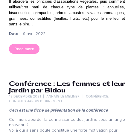
Il abordera les principes d’associations végétales, puis comment
utiliser/tirer parti de chaque type de plantes : annuelles,
bisannuelles, grimpantes, arbres, arbustes, vivaces aromatiques,
graminées, comestibles (feuilles, fruits, etc) pour le meilleur et
sans le pire…
Date
: 9 avril 2022
Read more
Conférence : Les femmes et leur
jardin par Bidou
12 DÉCEMBRE 2021
ANNAÏG LE MELINER
CONFÉRENCE
,
CONSEILS JARDIN D'ORNEMENT
Ceci est une fiche de présentation de la conférence
Comment aborder la connaissance des jardins sous un angle
nouveau ?
Voilà qui a sans doute constitué une forte motivation pour