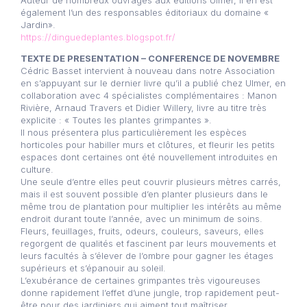
Auteur de nombreux ouvrages aux éditions Ulmer, il en est
également l’un des responsables éditoriaux du domaine «
Jardin».
https://dinguedeplantes.blogspot.fr/
TEXTE DE PRESENTATION – CONFERENCE DE NOVEMBRE
Cédric Basset intervient à nouveau dans notre Association
en s’appuyant sur le dernier livre qu’il a publié chez Ulmer, en
collaboration avec 4 spécialistes complémentaires : Manon
Rivière, Arnaud Travers et Didier Willery, livre au titre très
explicite : « Toutes les plantes grimpantes ».
Il nous présentera plus particulièrement les espèces
horticoles pour habiller murs et clôtures, et fleurir les petits
espaces dont certaines ont été nouvellement introduites en
culture.
Une seule d’entre elles peut couvrir plusieurs mètres carrés,
mais il est souvent possible d’en planter plusieurs dans le
même trou de plantation pour multiplier les intérêts au même
endroit durant toute l’année, avec un minimum de soins.
Fleurs, feuillages, fruits, odeurs, couleurs, saveurs, elles
regorgent de qualités et fascinent par leurs mouvements et
leurs facultés à s’élever de l’ombre pour gagner les étages
supérieurs et s’épanouir au soleil.
L’exubérance de certaines grimpantes très vigoureuses
donne rapidement l’effet d’une jungle, trop rapidement peut-
être pour des jardiniers qui aiment tout maîtriser…