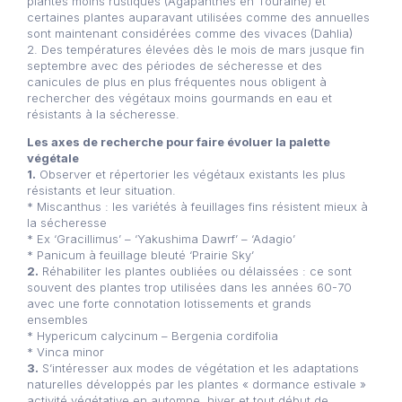
plantes moins rustiques (Agapanthes en Touraine) et
certaines plantes auparavant utilisées comme des annuelles
sont maintenant considérées comme des vivaces (Dahlia)
2. Des températures élevées dès le mois de mars jusque fin
septembre avec des périodes de sécheresse et des
canicules de plus en plus fréquentes nous obligent à
rechercher des végétaux moins gourmands en eau et
résistants à la sécheresse.
Les axes de recherche pour faire évoluer la palette
végétale
1.
Observer et répertorier les végétaux existants les plus
résistants et leur situation.
* Miscanthus : les variétés à feuillages fins résistent mieux à
la sécheresse
* Ex ‘Gracillimus’ – ‘Yakushima Dawrf’ – ‘Adagio’
* Panicum à feuillage bleuté ‘Prairie Sky’
2.
Réhabiliter les plantes oubliées ou délaissées : ce sont
souvent des plantes trop utilisées dans les années 60-70
avec une forte connotation lotissements et grands
ensembles
* Hypericum calycinum – Bergenia cordifolia
* Vinca minor
3.
S’intéresser aux modes de végétation et les adaptations
naturelles développés par les plantes « dormance estivale »
activité végétative en automne, hiver et tout début de