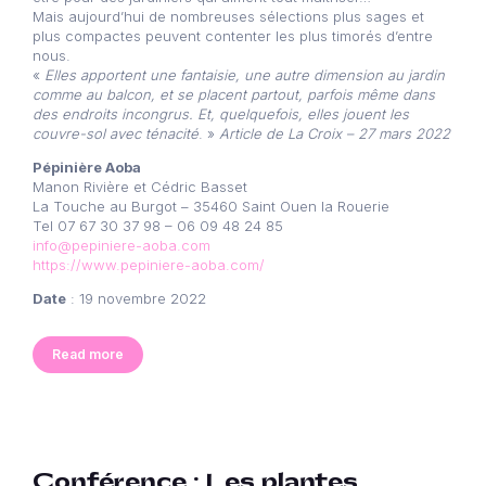
Mais aujourd’hui de nombreuses sélections plus sages et
plus compactes peuvent contenter les plus timorés d’entre
nous.
«
Elles apportent une fantaisie, une autre dimension au jardin
comme au balcon, et se placent partout, parfois même dans
des endroits incongrus. Et, quelquefois, elles jouent les
couvre-sol avec ténacité
. »
Article de La Croix – 27 mars 2022
Pépinière Aoba
Manon Rivière et Cédric Basset
La Touche au Burgot – 35460 Saint Ouen la Rouerie
Tel 07 67 30 37 98 – 06 09 48 24 85
info@pepiniere-aoba.com
https://www.pepiniere-aoba.com/
Date
: 19 novembre 2022
Read more
Conférence : Les plantes