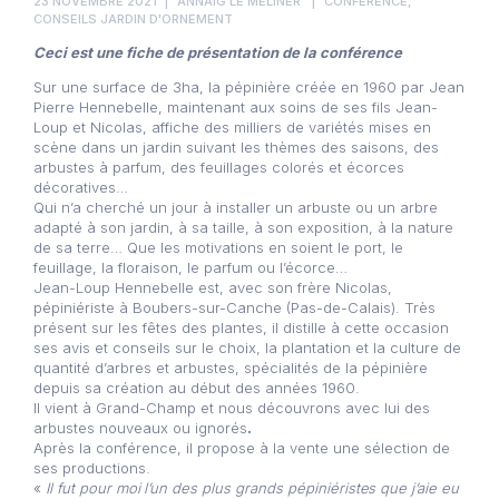
23 NOVEMBRE 2021
ANNAÏG LE MELINER
CONFÉRENCE
,
CONSEILS JARDIN D'ORNEMENT
Ceci est une fiche de présentation de la conférence
Sur une surface de 3ha, la pépinière créée en 1960 par Jean
Pierre Hennebelle, maintenant aux soins de ses fils Jean-
Loup et Nicolas, affiche des milliers de variétés mises en
scène dans un jardin suivant les thèmes des saisons, des
arbustes à parfum, des feuillages colorés et écorces
décoratives…
Qui n’a cherché un jour à installer un arbuste ou un arbre
adapté à son jardin, à sa taille, à son exposition, à la nature
de sa terre… Que les motivations en soient le port, le
feuillage, la floraison, le parfum ou l’écorce…
Jean-Loup Hennebelle est, avec son frère Nicolas,
pépiniériste à Boubers-sur-Canche (Pas-de-Calais). Très
présent sur les fêtes des plantes, il distille à cette occasion
ses avis et conseils sur le choix, la plantation et la culture de
quantité d’arbres et arbustes, spécialités de la pépinière
depuis sa création au début des années 1960.
Il vient à Grand-Champ et nous découvrons avec lui des
arbustes nouveaux ou ignorés
.
Après la conférence, il propose à la vente une sélection de
ses productions.
«
Il fut pour moi l’un des plus grands pépiniéristes que j’aie eu