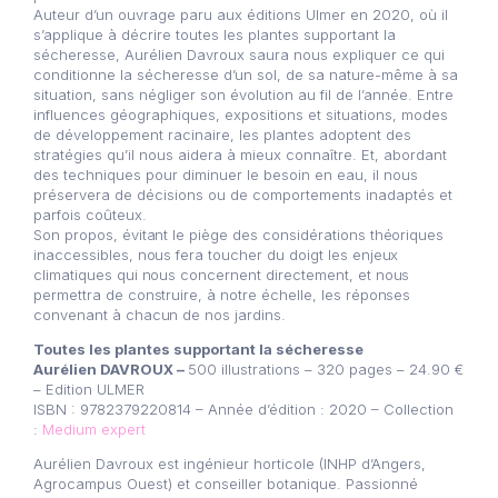
Auteur d’un ouvrage paru aux éditions Ulmer en 2020, où il
s’applique à décrire toutes les plantes supportant la
sécheresse, Aurélien Davroux saura nous expliquer ce qui
conditionne la sécheresse d’un sol, de sa nature-même à sa
situation, sans négliger son évolution au fil de l’année. Entre
influences géographiques, expositions et situations, modes
de développement racinaire, les plantes adoptent des
stratégies qu’il nous aidera à mieux connaître. Et, abordant
des techniques pour diminuer le besoin en eau, il nous
préservera de décisions ou de comportements inadaptés et
parfois coûteux.
Son propos, évitant le piège des considérations théoriques
inaccessibles, nous fera toucher du doigt les enjeux
climatiques qui nous concernent directement, et nous
permettra de construire, à notre échelle, les réponses
convenant à chacun de nos jardins.
Toutes les plantes supportant la sécheresse
Aurélien DAVROUX –
500 illustrations – 320 pages – 24.90 €
– Edition ULMER
ISBN : 9782379220814 – Année d’édition : 2020 – Collection
:
Medium expert
Aurélien Davroux est ingénieur horticole (INHP d’Angers,
Agrocampus Ouest) et conseiller botanique. Passionné