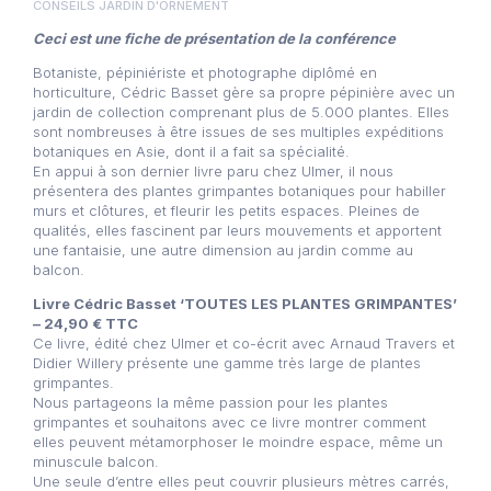
CONSEILS JARDIN D'ORNEMENT
Ceci est une fiche de présentation de la conférence
Botaniste, pépiniériste et photographe diplômé en
horticulture, Cédric Basset gère sa propre pépinière avec un
jardin de collection comprenant plus de 5.000 plantes. Elles
sont nombreuses à être issues de ses multiples expéditions
botaniques en Asie, dont il a fait sa spécialité.
En appui à son dernier livre paru chez Ulmer, il nous
présentera des plantes grimpantes botaniques pour habiller
murs et clôtures, et fleurir les petits espaces. Pleines de
qualités, elles fascinent par leurs mouvements et apportent
une fantaisie, une autre dimension au jardin comme au
balcon.
Livre Cédric Basset
‘TOUTES LES PLANTES GRIMPANTES’
–
24,90 €
TTC
Ce livre, édité chez Ulmer et co-écrit avec Arnaud Travers et
Didier Willery présente une gamme très large de plantes
grimpantes.
Nous partageons la même passion pour les plantes
grimpantes et souhaitons avec ce livre montrer comment
elles peuvent métamorphoser le moindre espace, même un
minuscule balcon.
Une seule d’entre elles peut couvrir plusieurs mètres carrés,