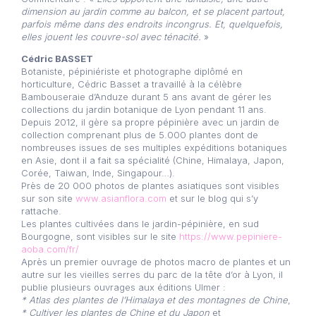
dimension au jardin comme au balcon, et se placent partout,
parfois même dans des endroits incongrus. Et, quelquefois,
elles jouent les couvre-sol avec ténacité.
»
Cédric BASSET
Botaniste, pépiniériste et photographe diplômé en
horticulture, Cédric Basset a travaillé à la célèbre
Bambouseraie d’Anduze durant 5 ans avant de gérer les
collections du jardin botanique de Lyon pendant 11 ans.
Depuis 2012, il gère sa propre pépinière avec un jardin de
collection comprenant plus de 5.000 plantes dont de
nombreuses issues de ses multiples expéditions botaniques
en Asie, dont il a fait sa spécialité (Chine, Himalaya, Japon,
Corée, Taiwan, Inde, Singapour…).
Près de 20 000 photos de plantes asiatiques sont visibles
sur son site
www.asianflora.com
et sur le blog qui s’y
rattache.
Les plantes cultivées dans le jardin-pépinière, en sud
Bourgogne, sont visibles sur le site
https://www.pepiniere-
aoba.com/fr/
Après un premier ouvrage de photos macro de plantes et un
autre sur les vieilles serres du parc de la tête d’or à Lyon, il
publie plusieurs ouvrages aux éditions Ulmer :
* Atlas des plantes de l’Himalaya et des montagnes de Chine
,
* Cultiver les plantes de Chine et du Japon
et