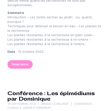
difficile même quand les sécheresses ne sont pas
exceptionnelles…
Sommaire
:
Introduction – Les zones sèches au jardin : où, quand,
pourquoi ?
Techniques pour diminuer le besoin en eau – Les plantes et
la sécheresse
Les plantes résistantes à la sécheresse en plein soleil –
Les plantes résistantes à la sécheresse à mi-ombre –
Les plantes résistantes à la sécheresse à l’ombre.
Date
: 15 octobre 2022
Read more
Conférence : Les épimédiums
par Dominique
19 SEPTEMBRE 2022
ANNAÏG LE MELINER
CONFÉRENCE
,
CONSEILS JARDIN D'ORNEMENT