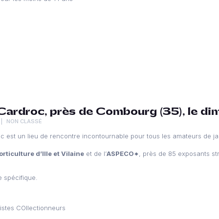
Cardroc, près de Combourg (35), le di
NON CLASSÉ
 est un lieu de rencontre incontournable pour tous les amateurs de jar
rticulture d’Ille et Vilaine
et de l’
ASPECO*
, près de 85 exposants st
e spécifique.
istes COllectionneurs