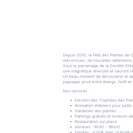
Depuis 2010, la Fête des Plantes de 
méconnues, de nouvelles obtentions, u
Sous le parrainage de la Société d’Hor
une magnifique diversité et sauront 
Un beau moment de découverte et de p
paysager privé entre étangs, forêt et 
Nos services :
Election des Trophées des Pl
Animation d’ateliers pour petits
Garderies des plantes
Parkings gratuits et livraison
Restauration sur place
Horaires : 9h30 – 18h00
Entrées : 4.00€ avec gratuité 