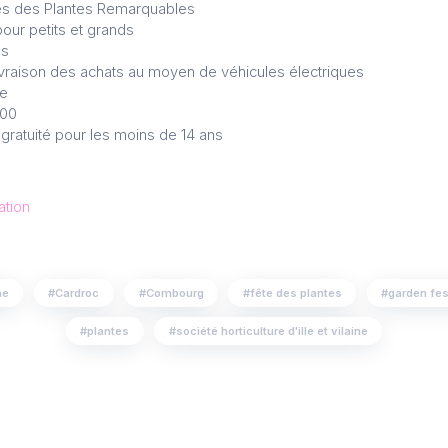
es des Plantes Remarquables
pour petits et grands
es
 livraison des achats au moyen de véhicules électriques
ce
h00
 gratuité pour les moins de 14 ans
ation
ne
Cardroc
Combourg
fête des plantes
garden fes
plantes
société horticulture d'ille et vilaine