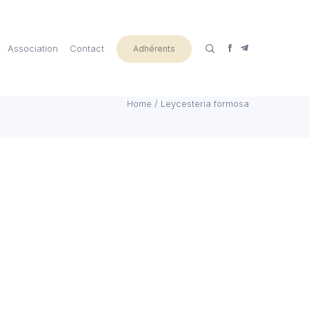
Association
Contact
Adhérents
Home
/
Leycesteria formosa