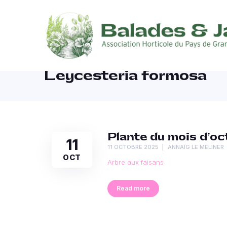
Leycesteria formosa
Plante du mois d’oc
11
11 OCTOBRE 2025
ANNAÏG LE MELINER
OCT
Arbre aux faisans
Read more