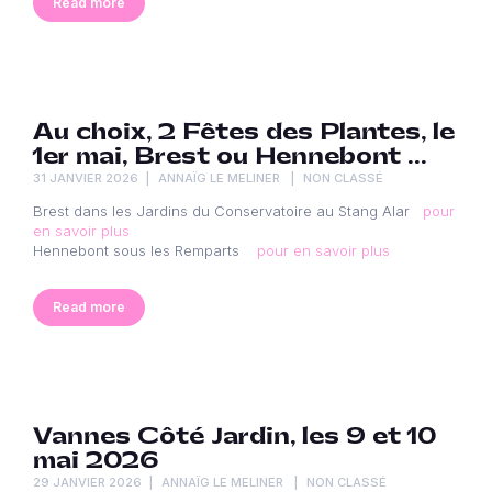
Read more
Au choix, 2 Fêtes des Plantes, le
1er mai, Brest ou Hennebont …
31 JANVIER 2026
ANNAÏG LE MELINER
NON CLASSÉ
Brest dans les Jardins du Conservatoire au Stang Alar
pour
en savoir plus
Hennebont sous les Remparts
pour en savoir plus
Read more
Vannes Côté Jardin, les 9 et 10
mai 2026
29 JANVIER 2026
ANNAÏG LE MELINER
NON CLASSÉ