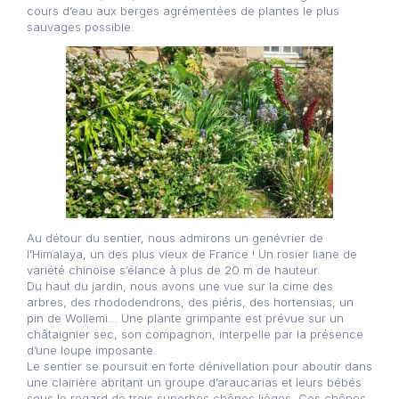
cours d’eau aux berges agrémentées de plantes le plus
sauvages possible.
Au détour du sentier, nous admirons un genévrier de
l’Himalaya, un des plus vieux de France ! Un rosier liane de
variété chinoise s’élance à plus de 20 m de hauteur.
Du haut du jardin, nous avons une vue sur la cime des
arbres, des rhododendrons, des piéris, des hortensias, un
pin de Wollemi… Une plante grimpante est prévue sur un
châtaignier sec, son compagnon, interpelle par la présence
d’une loupe imposante.
Le sentier se poursuit en forte dénivellation pour aboutir dans
une clairière abritant un groupe d’araucarias et leurs bébés
sous le regard de trois superbes chênes lièges. Ces chênes