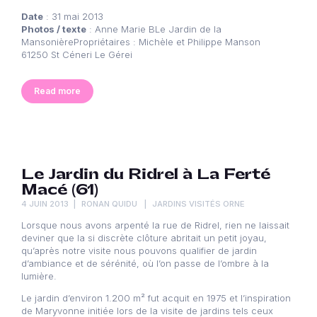
Date
: 31 mai 2013
Photos / texte
: Anne Marie BLe Jardin de la
MansonièrePropriétaires : Michèle et Philippe Manson
61250 St Céneri Le Gérei
Read more
Le Jardin du Ridrel à La Ferté
Macé (61)
4 JUIN 2013
RONAN QUIDU
JARDINS VISITÉS ORNE
Lorsque nous avons arpenté la rue de Ridrel, rien ne laissait
deviner que la si discrète clôture abritait un petit joyau,
qu’après notre visite nous pouvons qualifier de jardin
d’ambiance et de sérénité, où l’on passe de l’ombre à la
lumière.
Le jardin d’environ 1.200 m² fut acquit en 1975 et l’inspiration
de Maryvonne initiée lors de la visite de jardins tels ceux