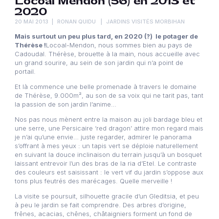
Locoal Mendon (56) en 2013 et
2020
20 MAI 2013
RONAN QUIDU
JARDINS VISITÉS MORBIHAN
Mais surtout un peu plus tard, en 2020 (?) le potager de
Thérèse !
Locoal-Mendon, nous sommes bien au pays de
Cadoudal. Thérèse, brouette à la main, nous accueille avec
un grand sourire, au sein de son jardin qui n’a point de
portail.
Et là commence une belle promenade à travers le domaine
de Thérèse, 9.000m², au son de sa voix qui ne tarit pas, tant
la passion de son jardin l’anime…
Nos pas nous mènent entre la maison au joli bardage bleu et
une serre, une Persicaire ‘red dragon’ attire mon regard mais
je n’ai qu’une envie… juste regarder, admirer le panorama
s’offrant à mes yeux : un tapis vert se déploie naturellement
en suivant la douce inclinaison du terrain jusqu’à un bosquet
laissant entrevoir l’un des bras de la ria d’Etel. Le contraste
des couleurs est saisissant : le vert vif du jardin s’oppose aux
tons plus feutrés des marécages. Quelle merveille !
La visite se poursuit, silhouette gracile d’un Gleditsia, et peu
à peu le jardin se fait comprendre. Des arbres d’origine,
frênes, acacias, chênes, châtaigniers forment un fond de