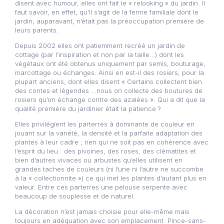
disent avec humour, elles ont fait le « relooking » du jardin. Il
faut savoir, en effet, qu’il s’agit de la ferme familiale dont le
jardin, auparavant, n’était pas la préoccupation première de
leurs parents.
Depuis 2002 elles ont patiemment recréé un jardin de
cottage (par l’inspiration et non par la taille…) dont les
végétaux ont été obtenus uniquement par semis, bouturage,
marcottage ou échanges. Ainsi en est-il des rosiers, pour la
plupart anciens, dont elles disent « Certains collectent bien
des contes et légendes …nous on collecte des boutures de
rosiers qu’on échange contre des azalées ». Qui a dit que la
qualité première du jardinier était la patience ?
Elles privilégient les parterres à dominante de couleur en
jouant sur la variété, la densité et la parfaite adaptation des
plantes à leur cadre ; rien qui ne soit pas en cohérence avec
l’esprit du lieu : des pivoines, des roses, des clématites et
bien d’autres vivaces ou arbustes qu’elles utilisent en
grandes taches de couleurs (ni l’une ni l’autre ne succombe
à la « collectionnite ») ce qui met les plantes d’autant plus en
valeur. Entre ces parterres une pelouse serpente avec
beaucoup de souplesse et de naturel.
La décoration n’est jamais choisie pour elle-même mais
toujours en adéquation avec son emplacement. Pince-sans-