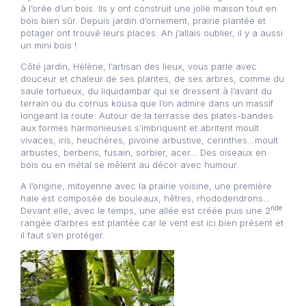
à l’orée d’un bois. Ils y ont construit une jolie maison tout en
bois bien sûr. Depuis jardin d’ornement, prairie plantée et
potager ont trouvé leurs places. Ah j’allais oublier, il y a aussi
un mini bois !
Côté jardin, Hélène, l’artisan des lieux, vous parle avec
douceur et chaleur de ses plantes, de ses arbres, comme du
saule tortueux, du liquidambar qui se dressent à l’avant du
terrain ou du cornus kousa que l’on admire dans un massif
longeant la route. Autour de la terrasse des plates-bandes
aux formes harmonieuses s’imbriquent et abritent moult
vivaces, iris, heuchères, pivoine arbustive, cerinthes…moult
arbustes, berberis, fusain, sorbier, acer… Des oiseaux en
bois ou en métal se mêlent au décor avec humour.
A l’origine, mitoyenne avec la prairie voisine, une première
haie est composée de bouleaux, hêtres, rhododendrons…
nde
Devant elle, avec le temps, une allée est créée puis une 2
rangée d’arbres est plantée car le vent est ici bien présent et
il faut s’en protéger.