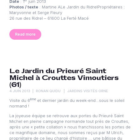
er
Date
: 1
juin 2013
Photos / texte
: Martine ALe Jardin du RidrelPropriétaires :
Maryvonne et Serge Fleury
26 rue des Ridrel – 61600 La Ferté Macé
Read more
Le Jardin du Prieuré Saint
Michel à Crouttes Vimoutiers
(61)
4 JUIN 2013
RONAN QUIDU
JARDINS VISITÉS ORNE
ème
Visite du 6
et dernier jardin du week-end…sous le soleil
normand !
La joyeuse équipe se retrouve aux portes du Prieuré Saint
Michel en pleine campagne normande tout près de Crouttes,
après une « petite collation » nous franchissons les portes de
ce magnifique domaine, nous sommes reçus par M Ulrich,
propriétaire de ce lieu chargé d’histoire … une bâtisse du