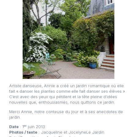
Artiste danseuse, Annie a créé un jardin romantique où elle
fait « danser les plantes comme elle fait danser ses élèves ».
C’est avec des yeux qui pétillent et la tête pleine d’idées
nouvelles que, enthousiasmés, nous quittons ce jardin.
Merci Annie, notre conteuse du jour et à ses anecdotes de
jardin.
er
Date
: 1
juin 2013
Photos / texte
: Jacqueline et JocelyneLe Jardin