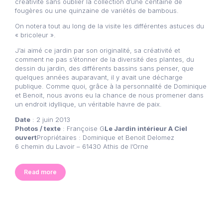
créativité sans oublier la collection d’une centaine de
fougères ou une quinzaine de variétés de bambous.
On notera tout au long de la visite les différentes astuces du
« bricoleur ».
J’ai aimé ce jardin par son originalité, sa créativité et
comment ne pas s’étonner de la diversité des plantes, du
dessin du jardin, des différents bassins sans penser, que
quelques années auparavant, il y avait une décharge
publique. Comme quoi, grâce à la personnalité de Dominique
et Benoit, nous avons eu la chance de nous promener dans
un endroit idyllique, un véritable havre de paix.
Date
: 2 juin 2013
Photos / texte
: Françoise G
Le Jardin intérieur A Ciel
ouvert
Propriétaires : Dominique et Benoit Delomez
6 chemin du Lavoir – 61430 Athis de l’Orne
Read more