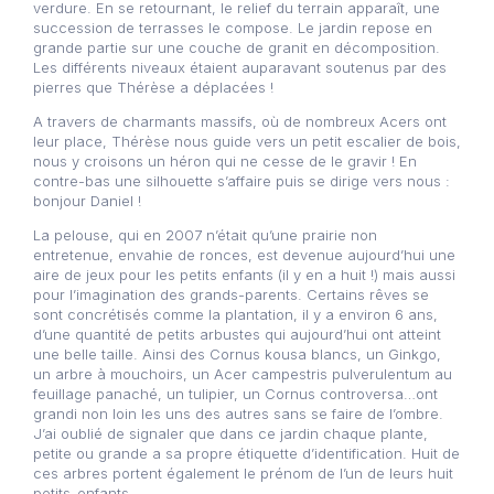
verdure. En se retournant, le relief du terrain apparaît, une
succession de terrasses le compose. Le jardin repose en
grande partie sur une couche de granit en décomposition.
Les différents niveaux étaient auparavant soutenus par des
pierres que Thérèse a déplacées !
A travers de charmants massifs, où de nombreux Acers ont
leur place, Thérèse nous guide vers un petit escalier de bois,
nous y croisons un héron qui ne cesse de le gravir ! En
contre-bas une silhouette s’affaire puis se dirige vers nous :
bonjour Daniel !
La pelouse, qui en 2007 n’était qu’une prairie non
entretenue, envahie de ronces, est devenue aujourd’hui une
aire de jeux pour les petits enfants (il y en a huit !) mais aussi
pour l’imagination des grands-parents. Certains rêves se
sont concrétisés comme la plantation, il y a environ 6 ans,
d’une quantité de petits arbustes qui aujourd’hui ont atteint
une belle taille. Ainsi des Cornus kousa blancs, un Ginkgo,
un arbre à mouchoirs, un Acer campestris pulverulentum au
feuillage panaché, un tulipier, un Cornus controversa…ont
grandi non loin les uns des autres sans se faire de l’ombre.
J’ai oublié de signaler que dans ce jardin chaque plante,
petite ou grande a sa propre étiquette d’identification. Huit de
ces arbres portent également le prénom de l’un de leurs huit
petits-enfants…