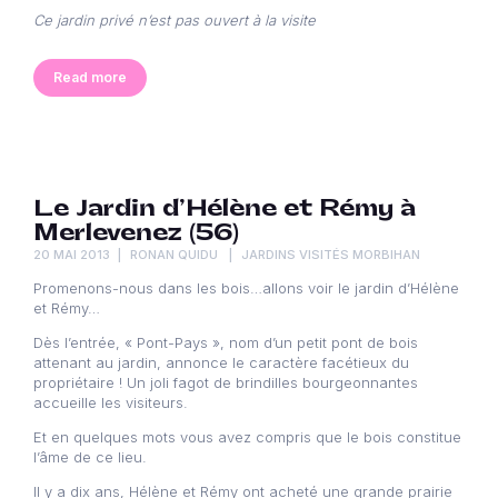
Ce jardin privé n’est pas ouvert à la visite
Read more
Le Jardin d’Hélène et Rémy à
Merlevenez (56)
20 MAI 2013
RONAN QUIDU
JARDINS VISITÉS MORBIHAN
Promenons-nous dans les bois…allons voir le jardin d’Hélène
et Rémy…
Dès l’entrée, « Pont-Pays », nom d’un petit pont de bois
attenant au jardin, annonce le caractère facétieux du
propriétaire ! Un joli fagot de brindilles bourgeonnantes
accueille les visiteurs.
Et en quelques mots vous avez compris que le bois constitue
l’âme de ce lieu.
Il y a dix ans, Hélène et Rémy ont acheté une grande prairie