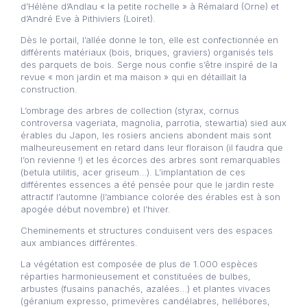
d’Hélène d’Andlau « la petite rochelle » à Rémalard (Orne) et
d’André Eve à Pithiviers (Loiret).
Dès le portail, l’allée donne le ton, elle est confectionnée en
différents matériaux (bois, briques, graviers) organisés tels
des parquets de bois. Serge nous confie s’être inspiré de la
revue « mon jardin et ma maison » qui en détaillait la
construction.
L’ombrage des arbres de collection (styrax, cornus
controversa vageriata, magnolia, parrotia, stewartia) sied aux
érables du Japon, les rosiers anciens abondent mais sont
malheureusement en retard dans leur floraison (il faudra que
l’on revienne !) et les écorces des arbres sont remarquables
(betula utilitis, acer griseum…). L’implantation de ces
différentes essences a été pensée pour que le jardin reste
attractif l’automne (l’ambiance colorée des érables est à son
apogée début novembre) et l’hiver.
Cheminements et structures conduisent vers des espaces
aux ambiances différentes.
La végétation est composée de plus de 1.000 espèces
réparties harmonieusement et constituées de bulbes,
arbustes (fusains panachés, azalées…) et plantes vivaces
(géranium expresso, primevères candélabres, hellébores,