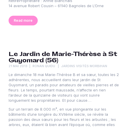
RetiréPropriétaire : Annie Blanchais
14 avenue Robert Cousin – 61140 Bagnoles de L’Orne
Read more
Le Jardin de Marie-Thérèse à St
Guyomard (56)
21 MAI 2013
RONAN QUIDU
JARDINS VISITÉS MORBIHAN
Le dimanche 18 mai Marie-Thérèse B et sa sœur, toutes les 2
adhérentes, nous accueillent dans leur jardin de St
Guyomard, un paradis pour amateurs de vieilles pierres et de
fleurs. Le temps, pourtant maussade, n’affecte en rien
l’ardeur de la quinzaine de visiteurs qui vont suivre
longuement les propriétaires. Et pour cause….
Sur un terrain de 8.000 m², en vue plongeante sur les
bâtiments d’une longère du XVIIème siècle, se révèle la
passion des deux sœurs pour les fleurs et les arbustes ; les
arbres, eux, étaient là bien avant l’époque où, comme elles