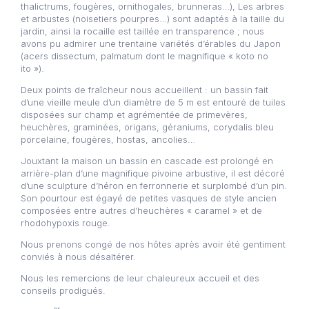
thalictrums, fougères, ornithogales, brunneras…), Les arbres
et arbustes (noisetiers pourpres…) sont adaptés à la taille du
jardin, ainsi la rocaille est taillée en transparence ; nous
avons pu admirer une trentaine variétés d’érables du Japon
(acers dissectum, palmatum dont le magnifique « koto no
ito »).
Deux points de fraîcheur nous accueillent : un bassin fait
d’une vieille meule d’un diamètre de 5 m est entouré de tuiles
disposées sur champ et agrémentée de primevères,
heuchères, graminées, origans, géraniums, corydalis bleu
porcelaine, fougères, hostas, ancolies…
Jouxtant la maison un bassin en cascade est prolongé en
arrière-plan d’une magnifique pivoine arbustive, il est décoré
d’une sculpture d’héron en ferronnerie et surplombé d’un pin.
Son pourtour est égayé de petites vasques de style ancien
composées entre autres d’heuchères « caramel » et de
rhodohypoxis rouge.
Nous prenons congé de nos hôtes après avoir été gentiment
conviés à nous désaltérer.
Nous les remercions de leur chaleureux accueil et des
conseils prodigués.