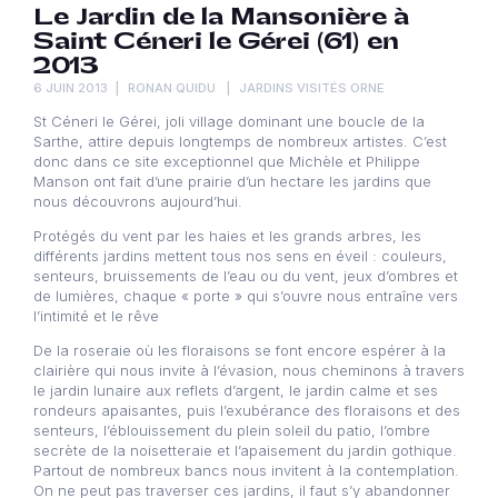
Le Jardin de la Mansonière à
Saint Céneri le Gérei (61) en
2013
6 JUIN 2013
RONAN QUIDU
JARDINS VISITÉS ORNE
St Céneri le Gérei, joli village dominant une boucle de la
Sarthe, attire depuis longtemps de nombreux artistes. C’est
donc dans ce site exceptionnel que Michèle et Philippe
Manson ont fait d’une prairie d’un hectare les jardins que
nous découvrons aujourd’hui.
Protégés du vent par les haies et les grands arbres, les
différents jardins mettent tous nos sens en éveil : couleurs,
senteurs, bruissements de l’eau ou du vent, jeux d’ombres et
de lumières, chaque « porte » qui s’ouvre nous entraîne vers
l’intimité et le rêve
De la roseraie où les floraisons se font encore espérer à la
clairière qui nous invite à l’évasion, nous cheminons à travers
le jardin lunaire aux reflets d’argent, le jardin calme et ses
rondeurs apaisantes, puis l’exubérance des floraisons et des
senteurs, l’éblouissement du plein soleil du patio, l’ombre
secrète de la noisetteraie et l’apaisement du jardin gothique.
Partout de nombreux bancs nous invitent à la contemplation.
On ne peut pas traverser ces jardins, il faut s’y abandonner