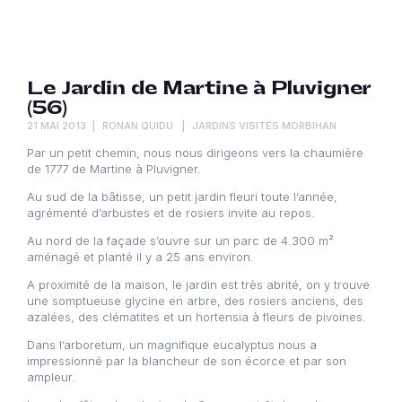
Le Jardin de Martine à Pluvigner
(56)
21 MAI 2013
RONAN QUIDU
JARDINS VISITÉS MORBIHAN
Par un petit chemin, nous nous dirigeons vers la chaumière
de 1777 de Martine à Pluvigner.
Au sud de la bâtisse, un petit jardin fleuri toute l’année,
agrémenté d’arbustes et de rosiers invite au repos.
Au nord de la façade s’ouvre sur un parc de 4.300 m²
aménagé et planté il y a 25 ans environ.
A proximité de la maison, le jardin est très abrité, on y trouve
une somptueuse glycine en arbre, des rosiers anciens, des
azalées, des clématites et un hortensia à fleurs de pivoines.
Dans l’arboretum, un magnifique eucalyptus nous a
impressionné par la blancheur de son écorce et par son
ampleur.