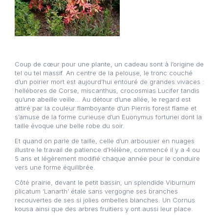
Coup de cœur pour une plante, un cadeau sont à l’origine de
tel ou tel massif. An centre de la pelouse, le tronc couché
d’un poirier mort est aujourd’hui entouré de grandes vivaces :
hellébores de Corse, miscanthus, crocosmias Lucifer tandis
qu’une abeille veille… Au détour d’une allée, le regard est
attiré par la couleur flamboyante d’un Pierris forest flame et
s’amuse de la forme curieuse d’un Euonymus fortunei dont la
taille évoque une belle robe du soir.
Et quand on parle de taille, celle d’un arbousier en nuages
illustre le travail de patience d’Hélène, commencé il y a 4 ou
5 ans et légèrement modifié chaque année pour le conduire
vers une forme équilibrée.
Côté prairie, devant le petit bassin, un splendide Viburnum
plicatum ‘Lanarth’ étale sans vergogne ses branches
recouvertes de ses si jolies ombelles blanches. Un Cornus
kousa ainsi que des arbres fruitiers y ont aussi leur place.