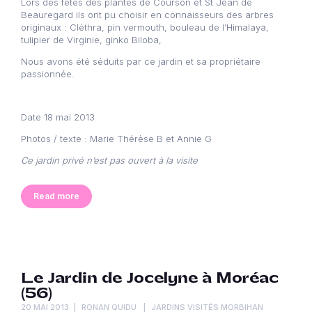
Lors des fêtes des plantes de Courson et St Jean de
Beauregard ils ont pu choisir en connaisseurs des arbres
originaux : Cléthra, pin vermouth, bouleau de l’Himalaya,
tulipier de Virginie, ginko Biloba,
Nous avons été séduits par ce jardin et sa propriétaire
passionnée.
Date 18 mai 2013
Photos / texte : Marie Thérèse B et Annie G
Ce jardin privé n’est pas ouvert à la visite
Read more
Le Jardin de Jocelyne à Moréac
(56)
20 MAI 2013
RONAN QUIDU
JARDINS VISITÉS MORBIHAN