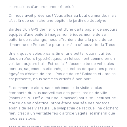
Impressions d’un promeneur éberlué
On nous avait prévenus ! Vous allez au bout du monde, mais
c’est là que se niche une pépite : le jardin de Jocelyne !
Bardés d’un GPS dernier cri et d’une carte papier de secours,
équipés d’une boîte à images numériques munie de sa
batterie de rechange, nous affrontons donc la pluie de ce
dimanche de Pentecôte pour aller à la découverte du Trésor.
Une « quatre voies » sans âme, une petite route mouillée,
des carrefours hypothétiques, un lotissement comme on en
voit tant aujourd’hui… Est-ce ici ? L’assemblée de véhicules
connus, sagement stationnés, les échos de quelques paroles
égayées d’éclats de rire… Pas de doute ! Balades et Jardins
est présente, nous sommes arrivés à bon port.
Et commence alors, sans cérémonie, la visite la plus
étonnante du plus merveilleux des petits jardins de ville
(moins de 700 m² autour de la maison) sous l’œil pétillant de
malice de sa créatrice, propriétaire amusée des regards
ébahis de ses visiteurs. La sympathie de l’accueil ne gâchant
rien, c’est à un véritable feu d’artifice végétal et minéral que
nous assistons.
Autour de la tache vert tendre d’une pelouse irréprochable,