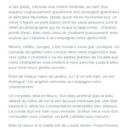
A ses pieds, s’écoule une rivière minérale, au sein d’un
espace soigneusement gravillonné d’où émergent graminées
et délicates fleurettes, tandis qu’un miroir horizontal (oui, un
miroir !) figure un petit bassin dont les seuls poissons sont le
reflet du photographe qui se risque à l’approcher… D’autres
points d’eau, bien réels ceux-là, rivalisent joyeusement avec
la pluie qui s’obstine à accompagner notre après-midi…
Miroirs, reflets, songes, c’est l’univers voulu par Jocelyne. Un
ruisseau de galets noirs conduit ainsi votre regard plus bas,
vers cette « chambre » où les petites plantes de rocaille aux
noms champêtres vous invitent à vous pencher jusqu’à elles
pour livrer leurs gentils secrets…
Point de hideux nains de jardins, ici ! Si on est nain, on est
distingué ! Un angelot violoniste accompagne votre
cheminement.
Un corydalis déjà en fleurs, d’un bleu profond (pas le bleu
délavé du nôtre dit l’un à son épouse médusée par une telle
injustice !), attire les commentaires émerveillés des visiteurs.
La corole d’un iris nain vous envoûte, la fleur vieux rose d’un
cornouiller vous charme, un petit camélia vous rassure !
Mais le retour à la réalité est de courte durée ! Franchissons