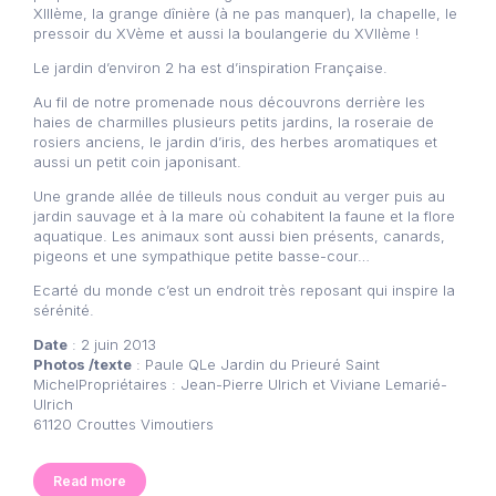
XIIIème, la grange dînière (à ne pas manquer), la chapelle, le
pressoir du XVème et aussi la boulangerie du XVIIème !
Le jardin d’environ 2 ha est d’inspiration Française.
Au fil de notre promenade nous découvrons derrière les
haies de charmilles plusieurs petits jardins, la roseraie de
rosiers anciens, le jardin d’iris, des herbes aromatiques et
aussi un petit coin japonisant.
Une grande allée de tilleuls nous conduit au verger puis au
jardin sauvage et à la mare où cohabitent la faune et la flore
aquatique. Les animaux sont aussi bien présents, canards,
pigeons et une sympathique petite basse-cour…
Ecarté du monde c’est un endroit très reposant qui inspire la
sérénité.
Date
: 2 juin 2013
Photos /texte
: Paule QLe Jardin du Prieuré Saint
MichelPropriétaires : Jean-Pierre Ulrich et Viviane Lemarié-
Ulrich
61120 Crouttes Vimoutiers
Read more