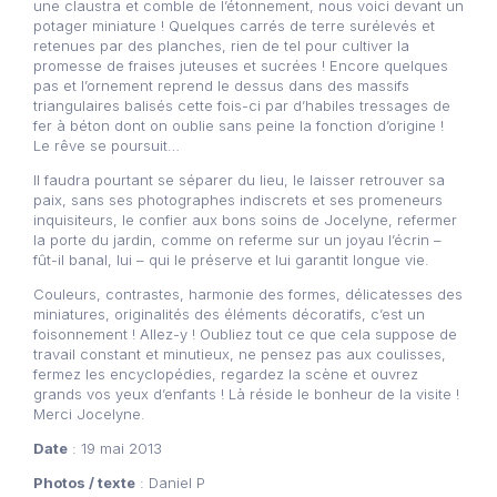
une claustra et comble de l’étonnement, nous voici devant un
potager miniature ! Quelques carrés de terre surélevés et
retenues par des planches, rien de tel pour cultiver la
promesse de fraises juteuses et sucrées ! Encore quelques
pas et l’ornement reprend le dessus dans des massifs
triangulaires balisés cette fois-ci par d’habiles tressages de
fer à béton dont on oublie sans peine la fonction d’origine !
Le rêve se poursuit…
Il faudra pourtant se séparer du lieu, le laisser retrouver sa
paix, sans ses photographes indiscrets et ses promeneurs
inquisiteurs, le confier aux bons soins de Jocelyne, refermer
la porte du jardin, comme on referme sur un joyau l’écrin –
fût-il banal, lui – qui le préserve et lui garantit longue vie.
Couleurs, contrastes, harmonie des formes, délicatesses des
miniatures, originalités des éléments décoratifs, c’est un
foisonnement ! Allez-y ! Oubliez tout ce que cela suppose de
travail constant et minutieux, ne pensez pas aux coulisses,
fermez les encyclopédies, regardez la scène et ouvrez
grands vos yeux d’enfants ! Là réside le bonheur de la visite !
Merci Jocelyne.
Date
: 19 mai 2013
Photos / texte
: Daniel P