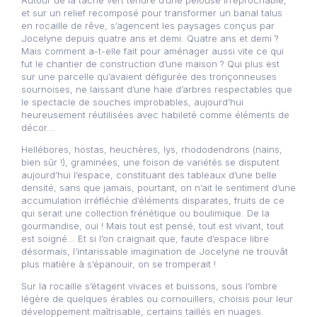
et sur un relief recomposé pour transformer un banal talus
en rocaille de rêve, s’agencent les paysages conçus par
Jocelyne depuis quatre ans et demi. Quatre ans et demi ?
Mais comment a-t-elle fait pour aménager aussi vite ce qui
fut le chantier de construction d’une maison ? Qui plus est
sur une parcelle qu’avaient défigurée des tronçonneuses
sournoises, ne laissant d’une haie d’arbres respectables que
le spectacle de souches improbables, aujourd’hui
heureusement réutilisées avec habileté comme éléments de
décor…
Hellébores, hostas, heuchères, lys, rhododendrons (nains,
bien sûr !), graminées, une foison de variétés se disputent
aujourd’hui l’espace, constituant des tableaux d’une belle
densité, sans que jamais, pourtant, on n’ait le sentiment d’une
accumulation irréfléchie d’éléments disparates, fruits de ce
qui serait une collection frénétique ou boulimique. De la
gourmandise, oui ! Mais tout est pensé, tout est vivant, tout
est soigné… Et si l’on craignait que, faute d’espace libre
désormais, l’intarissable imagination de Jocelyne ne trouvât
plus matière à s’épanouir, on se tromperait !
Sur la rocaille s’étagent vivaces et buissons, sous l’ombre
légère de quelques érables ou cornouillers, choisis pour leur
développement maîtrisable, certains taillés en nuages.