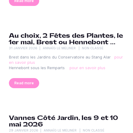
Read more
Au choix, 2 Fêtes des Plantes, le
1er mai, Brest ou Hennebont …
31 JANVIER 2026
ANNAÏG LE MELINER
NON CLASSÉ
Brest dans les Jardins du Conservatoire au Stang Alar
pour
en savoir plus
Hennebont sous les Remparts
pour en savoir plus
Read more
Vannes Côté Jardin, les 9 et 10
mai 2026
29 JANVIER 2026
ANNAÏG LE MELINER
NON CLASSÉ