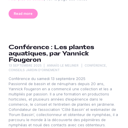
Read more
Conférence : Les plantes
aquatiques, par Yannick
Fougeron
13 SEPTEMBRE 2025
ANNAÏG LE MELINER
CONFÉRENCE
,
CONSEILS JARDIN D'ORNEMENT
Conférence du samedi 13 septembre 2025
Passionné de bassin et de nénuphars depuis 20 ans,
Yannick Fougeron en a commencé une collection et les a
multipliés par passion. Il a une formation en productions
horticoles, et plusieurs années d’expérience dans le
commerce, le conseil et l’entretien de plantes en jardinerie.
Cofondateur de l’association ‘Côté Bassin’ et webmaster de
‘Forum Bassin’, collectionneur et obtenteur de nymphéas, il a
parcouru le monde à la découverte des pépinières de
nymphéas et noué des contacts avec ces obtenteurs.