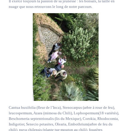
Il exerce toujours la passion de sa jeunesse : les bonsaïs, la taille en
nuage que nous retrouvons le long de notre parcours.
Cantua buxifolia (fleur de l’Inca), Stenocarpus (arbre à roue de feu),
leucospermum, Azara (mimosa du Chili), Lophospermum(18 variétés),
Beschorneria septentrionalis (lis du Mexique), Corokia, Rhodocomia,
Indigotier, Senecio petasites, Olearia, Embothrium(arbre de feu du
chili), puya chilensis (plante tue-mouton au chili), fougères