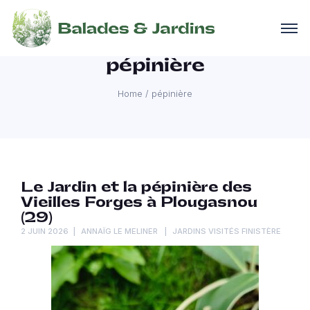
pépinière
Home
/
pépinière
Le Jardin et la pépinière des
Vieilles Forges à Plougasnou
(29)
2 JUIN 2026
ANNAÏG LE MELINER
JARDINS VISITÉS FINISTÈRE