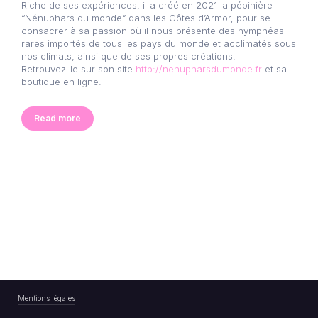
Riche de ses expériences, il a créé en 2021 la pépinière
“Nénuphars du monde” dans les Côtes d’Armor, pour se
consacrer à sa passion où il nous présente des nymphéas
rares importés de tous les pays du monde et acclimatés sous
nos climats, ainsi que de ses propres créations.
Retrouvez-le sur son site
http://nenupharsdumonde.fr
et sa
boutique en ligne.
Read more
Mentions légales