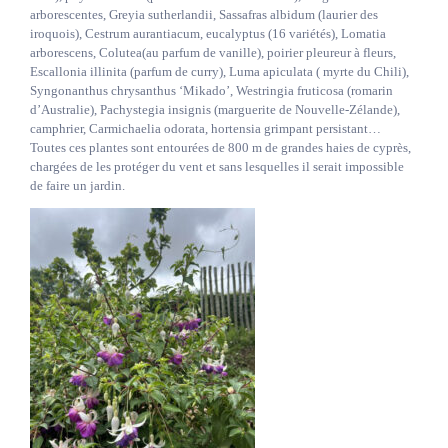
arborescentes, Greyia sutherlandii, Sassafras albidum (laurier des
iroquois), Cestrum aurantiacum, eucalyptus (16 variétés), Lomatia
arborescens, Colutea(au parfum de vanille), poirier pleureur à fleurs,
Escallonia illinita (parfum de curry), Luma apiculata ( myrte du Chili),
Syngonanthus chrysanthus ‘Mikado’, Westringia fruticosa (romarin
d’Australie), Pachystegia insignis (marguerite de Nouvelle-Zélande),
camphrier, Carmichaelia odorata, hortensia grimpant persistant…
Toutes ces plantes sont entourées de 800 m de grandes haies de cyprès,
chargées de les protéger du vent et sans lesquelles il serait impossible
de faire un jardin.