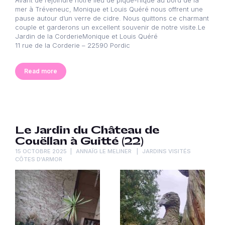
Avant de rejoindre notre lieu de pique-nique au bord de la
mer à Tréveneuc, Monique et Louis Quéré nous offrent une
pause autour d’un verre de cidre. Nous quittons ce charmant
couple et garderons un excellent souvenir de notre visite.Le
Jardin de la CorderieMonique et Louis Quéré
11 rue de la Corderie – 22590 Pordic
Read more
Le Jardin du Château de
Couëllan à Guitté (22)
15 OCTOBRE 2025
ANNAÏG LE MELINER
JARDINS VISITÉS
CÔTES D'ARMOR