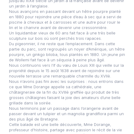
jusqu’au XIXè siècle un jardin à la française avant de devenir
un jardin à l’anglaise.
Nous avançons en passant devant un hêtre pourpre planté
en 1880 pour rejoindre une pièce d’eau à sec qui a servi de
piscine à chevaux et à carrosses et une autre pour rouir le
lin et le chanvre avant de devenir une cressonnière.
Un liquidambar vieux de 60 ans fait face à une très belle
sculpture sur bois où sont perchés trois rapaces.
Du pigeonnier, il ne reste que l’emplacement. Dans cette
partie du parc, sont regroupés un noyer d’Amérique, un hêtre
pourpre, un ginkgo biloba, tous plantés en 1880. Un jeune pin
de Wollemi fait face à un séquoia à peine plus âgé.
Nous continuons vers l’if du vœu de Louis XIII qui veille sur la
propriété depuis le 15 août 1638 avant de rejoindre sur une
nouvelle terrasse une remarquable charmille du XVIIè.
Nous n’avons pas fini avec les surprises : nous entrons dans
ce que Mme Dorange appelle sa cathédrale, une
châtaigneraie de la fin du XVIIIè greffée qui produit de très
grosses châtaignes faisant la joie des amateurs d’une belle
grillade dans la soirée.
Nous terminons par un passage dans l’orangerie avant de
passer devant un tulipier et un magnolia grandiflora parmi un
des plus âgé de Bretagne.
Cette balade est une belle découverte, Mme Dorange,
professeur d’histoire, partage avec passion le récit de la vie