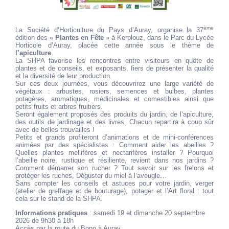
ème
La Société d’Horticulture du Pays d’Auray, organise la 37
édition des «
Plantes en Fête
» à Kerplouz, dans le Parc du Lycée
Horticole d’Auray, placée cette année sous le thème de
l’apiculture
.
La SHPA favorise les rencontres entre visiteurs en quête de
plantes et de conseils, et exposants, fiers de présenter la qualité
et la diversité de leur production.
Sur ces deux journées, vous découvrirez une large variété de
végétaux : arbustes, rosiers, semences et bulbes, plantes
potagères, aromatiques, médicinales et comestibles ainsi que
petits fruits et arbres fruitiers.
Seront également proposés des produits du jardin, de l’apiculture,
des outils de jardinage et des livres. Chacun repartira à coup sûr
avec de belles trouvailles !
Petits et grands profiteront d’animations et de mini-conférences
animées par des spécialistes : Comment aider les abeilles ?
Quelles plantes mellifères et nectarifères installer ? Pourquoi
l’abeille noire, rustique et résiliente, revient dans nos jardins ?
Comment démarrer son rucher ? Tout savoir sur les frelons et
protéger les ruches, Déguster du miel à l’aveugle…
Sans compter les conseils et astuces pour votre jardin, verger
(atelier de greffage et de bouturage), potager et l’Art floral : tout
cela sur le stand de la SHPA.
Informations pratiques
: samedi 19 et dimanche 20 septembre
2026 de 9h30 à 18h
Accès par la route du Bono à Auray