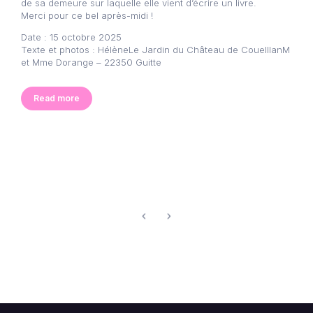
de sa demeure sur laquelle elle vient d’écrire un livre.
Merci pour ce bel après-midi !
Date : 15 octobre 2025
Texte et photos : HélèneLe Jardin du Château de CouelllanM
et Mme Dorange – 22350 Guitte
Read more