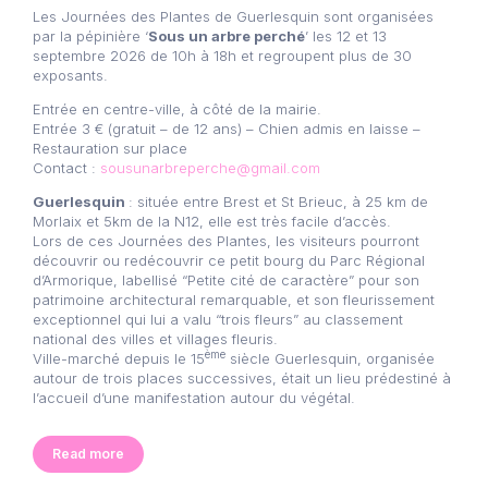
Les Journées des Plantes de Guerlesquin sont organisées
par la pépinière ‘
Sous un arbre perché
’ les 12 et 13
septembre 2026 de 10h à 18h et regroupent plus de 30
exposants.
Entrée en centre-ville, à côté de la mairie.
Entrée 3 € (gratuit – de 12 ans) – Chien admis en laisse –
Restauration sur place
Contact :
sousunarbreperche@gmail.com
Guerlesquin
: située entre Brest et St Brieuc, à 25 km de
Morlaix et 5km de la N12, elle est très facile d’accès.
Lors de ces Journées des Plantes, les visiteurs pourront
découvrir ou redécouvrir ce petit bourg du Parc Régional
d’Armorique, labellisé “Petite cité de caractère” pour son
patrimoine architectural remarquable, et son fleurissement
exceptionnel qui lui a valu “trois fleurs” au classement
national des villes et villages fleuris.
ème
Ville-marché depuis le 15
siècle Guerlesquin, organisée
autour de trois places successives, était un lieu prédestiné à
l’accueil d’une manifestation autour du végétal.
Read more