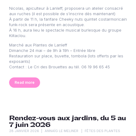
Nicolas, apiculteur à Lanleff, proposera un atelier consacré
aux ruches (il est possible de s’inscrire dès maintenant)
À partir de 11 h, la fanfare Cheeky nuts quintet costarmoricain
funk-rock sera présente en acoustique.
À 16 h, aura lieu le spectacle musical burlesque du groupe
Kiltaclou.
Marché aux Plantes de Lanleff
Dimanche 24 mai – de 9h à 19h – Entrée libre
Restauration sur place, buvette, tombola (lots offerts par les
exposants)
Contact : Le Cri des Brouettes au tél. 06 19 96 65 45
Read more
Rendez-vous aux jardins, du 5 au
7 juin 2026
28 JANVIER 2026
ANNAÏG LE MELINER
FÊTES DES PLANTES