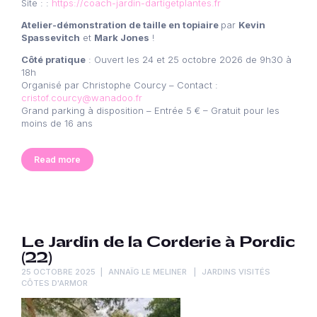
Site : :
https://coach-jardin-dartigetplantes.fr
Atelier-démonstration de taille en topiaire
par
Kevin
Spassevitch
et
Mark Jones
!
Côté pratique
: Ouvert les 24 et 25 octobre 2026 de 9h30 à
18h
Organisé par Christophe Courcy – Contact :
cristof.courcy@wanadoo.fr
Grand parking à disposition – Entrée 5 € – Gratuit pour les
moins de 16 ans
Read more
Le Jardin de la Corderie à Pordic
(22)
25 OCTOBRE 2025
ANNAÏG LE MELINER
JARDINS VISITÉS
CÔTES D'ARMOR