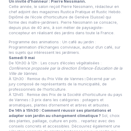
Un invité d’honneur : Pierre Nessmann.
Cette année, le salon reçoit Pierre Nessmann, rédacteur en
chef adjoint des magazines Rustica Pratique et Rustic Hebdo.
Diplômé de l’école d’horticulture de Genève (Suisse) qui
forme des maître-jardiniers. Pierre Nessmann se consacre,
depuis plus de 40 ans, à son métier de paysagiste-
concepteur en réalisant des jardins dans toute la France.
Programme des animations : Un café au jardin :
Programmation d’échanges conviviaux, autour d’un café, sur
les sujets qui intéressent les jardiniers.
Samedi 9 mai
De 10h30 à 12h : Les cours d’écoles végétalisées :
Conférence proposée par la direction Enfance-Éducation de la
Ville de Vannes
.
À 12h30 : Remise du Prix Ville de Vannes
:
Décerné par un
jury composé de représentants de la municipalité, de
professionnels de l’horticulture.
À 12h45 : Remise des Prix de la Société d’horticulture du pays
de Vannes
:
3 prix dans les catégories : potagers et
aromatiques, plantes d’ornement et arbres et arbustes.
De 14h à 15h30 : Comment réussir ses plantations et
adapter son jardin au changement climatique ?
Sol, choix
des plantes, paillage, culture en pots… repartez avec des
conseils concrets et accessibles. Découvrez également une