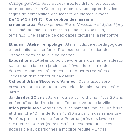
Cottage gardens
. Vous découvrirez les différentes étapes
pour concevoir un Cottage garden et vous apprendrez les
règles de composition des massifs de plantes vivaces.
De 15h45 à 17h15 : Conception des massifs
ornementaux:
Échange avec Pierre Nessmann et Sylvie Ligny
sur l’aménagement des massifs (usages, exposition,
terrain…). Une séance de dédicaces clôturera la rencontre.
Et aussi :
Atelier rempotage :
Atelier ludique et pédagogique
à destination des enfants. Proposé par la direction des
Espaces verts de la ville de Vannes.
Expositions :
L’Atelier du port dévoile une dizaine de tableaux
sur la thématique du jardin. Les élèves de primaire des
écoles de Vannes présentent leurs œuvres réalisées à
l’occasion d’un concours de dessin.
Collectif Urban Sketchers Vannes :
Ces artistes seront
présents pour « croquer » avec talent le salon Vannes côté
jardin.
Jardin des 20 ans :
Jardin réalisé sur le thème : “Les 20 ans
en fleurs” par la direction des Espaces verts de la Ville.
Infos pratiques :
Rendez-vous les samedi 9 mai de 10h à 19h
et dimanche 10 mai de 10h à 18h30 au
Jardin des remparts –
Entrées par la rue de la Porte-Poterne (près des lavoirs) et
rue Francis-Decker (accès PMR) –
L’ensemble du site est
accessible aux personnes à mobilité réduite –
Entrée