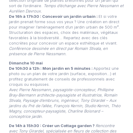
sélection originale de plantes bretonnes pour un jardin qui
sort de l’ordinaire.
Temps d’échange avec Pierre Nessmann et
Aurélien Davroux.
De 16h à 17h30 : Concevoir un jardin urbain :
Et si votre
jardin prenait forme sous vos yeux ? Une création en direct
pour imaginer l’aménagement d’un jardin urbain de 500 m².
Structuration des espaces, choix des matériaux, végétaux
favorables à la biodiversité… Repartez avec des clés
concrètes pour concevoir un espace esthétique et vivant.
Conférence dessinée en direct par Romain Stivala, en
présence de Pierre Nessmann.
Dimanche 10 mai
De 10h30 à 12h : Mon jardin en 5 minutes :
Apportez une
photo ou un plan de votre jardin (surface, exposition…) et
profitez gratuitement de conseils de professionnels avec
croquis ou esquisses.
Avec
Pierre Nessmann, paysagiste-concepteur,
Phillipine
Bray-Biermann architecte-paysagiste et illustratrice,
Romain
Stivala, Paysage d’embruns, ingénieur,
Tony Girardel – Aux
jardins du Pré de l’allée,
François Kernin, Studio Kernin,
Théo
Magny, concepteur-paysagiste,
Charline Boisnard –
conceptrice jardin.
De 14h à 15h30 : Créer un Cottage garden ?
Rencontre
avec Tony Girardel, spécialisée en fleurs de collection des