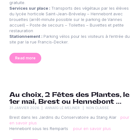
gratuite.
Services sur place :
Transports des végétaux par les élèves
du lycée horticole Saint-Jean-Brévelay – Hennebont avec
brouettes (arrêt-minute possible sur le parking de Vannes
accueil) –
Poste de secours –
Toilettes –
Buvettes et petite
restauration
Stationnement :
Parking vélos pour les visiteurs à l’entrée du
site par la rue Francis-Decker.
Read more
Au choix, 2 Fêtes des Plantes, le
1er mai, Brest ou Hennebont …
31 JANVIER 2026
ANNAÏG LE MELINER
NON CLASSÉ
Brest dans les Jardins du Conservatoire au Stang Alar
pour
en savoir plus
Hennebont sous les Remparts
pour en savoir plus