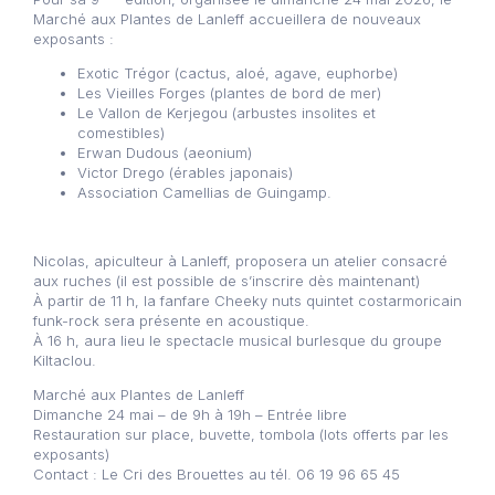
Marché aux Plantes de Lanleff accueillera de nouveaux
exposants :
Exotic Trégor (cactus, aloé, agave, euphorbe)
Les Vieilles Forges (plantes de bord de mer)
Le Vallon de Kerjegou (arbustes insolites et
comestibles)
Erwan Dudous (aeonium)
Victor Drego (érables japonais)
Association Camellias de Guingamp.
Nicolas, apiculteur à Lanleff, proposera un atelier consacré
aux ruches (il est possible de s’inscrire dès maintenant)
À partir de 11 h, la fanfare Cheeky nuts quintet costarmoricain
funk-rock sera présente en acoustique.
À 16 h, aura lieu le spectacle musical burlesque du groupe
Kiltaclou.
Marché aux Plantes de Lanleff
Dimanche 24 mai – de 9h à 19h – Entrée libre
Restauration sur place, buvette, tombola (lots offerts par les
exposants)
Contact : Le Cri des Brouettes au tél. 06 19 96 65 45